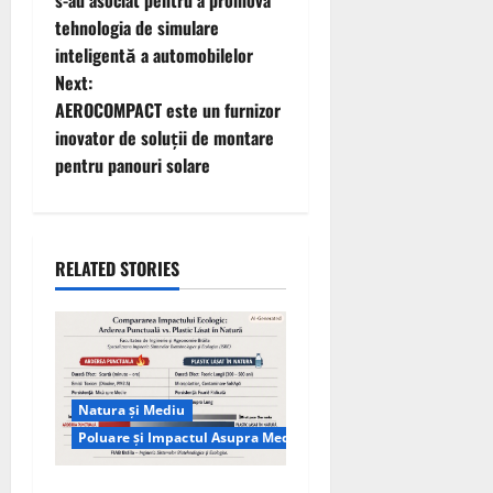
s-au asociat pentru a promova
tehnologia de simulare
s
inteligentă a automobilelor
t
Next:
AEROCOMPACT este un furnizor
n
inovator de soluții de montare
pentru panouri solare
a
v
i
RELATED STORIES
g
a
t
Natura și Mediu
Poluare și Impactul Asupra Mediului
i