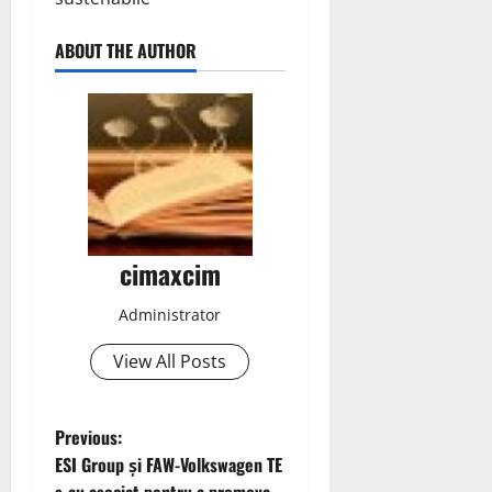
ABOUT THE AUTHOR
cimaxcim
Administrator
View All Posts
P
Previous:
ESI Group și FAW-Volkswagen TE
o