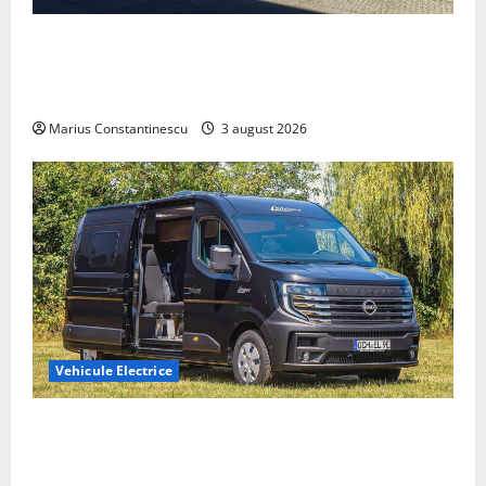
Geely lansează „Thunder”, unul dintre cele mai
compacte și eficiente sisteme de acționare electrică
din lume
Marius Constantinescu
3 august 2026
Vehicule Electrice
Interstar‑e Relax: Nissan și Eifelland au creat o
rulotă electrică care folosește bateria de 87 kWh nu
doar pentru tracțiune, ci și pentru încălzire complet