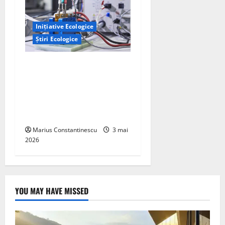
Inițiative Ecologice
Știri Ecologice
Un nou design al celulelor
de combustibil pe bază de
hidrogen ar putea debloca
tehnologii cheie de energie
curată
Marius Constantinescu
3 mai
2026
YOU MAY HAVE MISSED