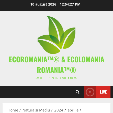
Skip
10 august 2026
12:54:28 PM
to
content
ECOROMANIA™® & ECOLOMANIA
ROMANIA™®
-= IDEI PENTRU VIITOR =-
LIVE
Primary
Menu
Home
Natura și Mediu
2024
aprilie