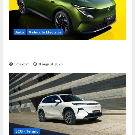
Auto
Vehicule Electrice
Nissan NX7: SUV-ul electrificat accesibil care extinde
gama Nissan în China
cimaxcim
8 august 2026
ECO - Tehnic