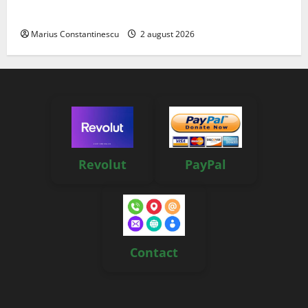
off‑grid
Marius Constantinescu
2 august 2026
Revolut
PayPal
Contact