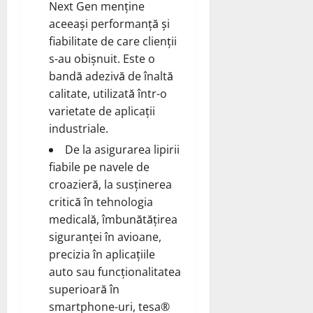
Next Gen menține
aceeași performanță și
fiabilitate de care clienții
s-au obișnuit. Este o
bandă adezivă de înaltă
calitate, utilizată într-o
varietate de aplicații
industriale.
De la asigurarea lipirii
fiabile pe navele de
croazieră, la susținerea
critică în tehnologia
medicală, îmbunătățirea
siguranței în avioane,
precizia în aplicațiile
auto sau funcționalitatea
superioară în
smartphone-uri, tesa®