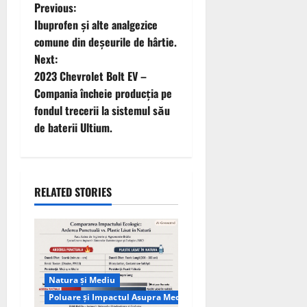
P
Previous:
Ibuprofen și alte analgezice
o
comune din deșeurile de hârtie.
Next:
s
2023 Chevrolet Bolt EV –
t
Compania încheie producția pe
fondul trecerii la sistemul său
n
de baterii Ultium.
a
v
RELATED STORIES
i
g
a
Natura și Mediu
t
Poluare și Impactul Asupra Mediului