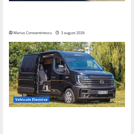
Geely lansează „Thunder”, unul dintre cele mai
compacte și eficiente sisteme de acționare electrică
din lume
Marius Constantinescu
3 august 2026
Vehicule Electrice
Interstar‑e Relax: Nissan și Eifelland au creat o
rulotă electrică care folosește bateria de 87 kWh nu
doar pentru tracțiune, ci și pentru încălzire complet