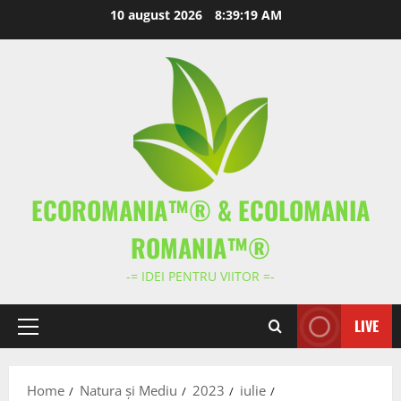
Skip
10 august 2026
8:39:20 AM
to
content
ECOROMANIA™® & ECOLOMANIA
ROMANIA™®
-= IDEI PENTRU VIITOR =-
LIVE
Primary
Menu
Home
Natura și Mediu
2023
iulie