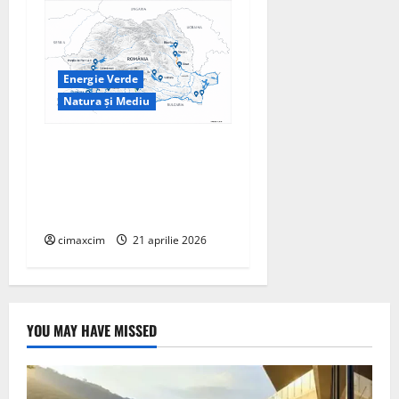
Energie Verde
Natura și Mediu
Hidrocentralele –
Fundamentul tehnic al
producției verzi în Sistemul
Energetic Național
cimaxcim
21 aprilie 2026
YOU MAY HAVE MISSED