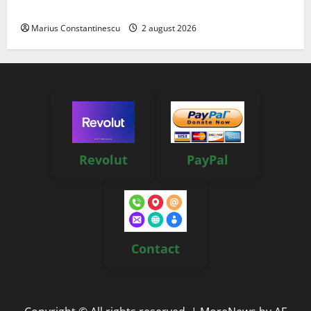
off‑grid
Marius Constantinescu
2 august 2026
Revolut
PayPal
Contact