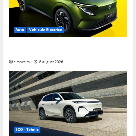
Auto
Vehicule Electrice
Nissan NX7: SUV-ul electrificat accesibil care extinde
gama Nissan în China
cimaxcim
8 august 2026
ECO - Tehnic