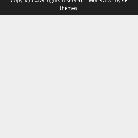
Copyright © All rights reserved.
|
MoreNews
by AF
themes.