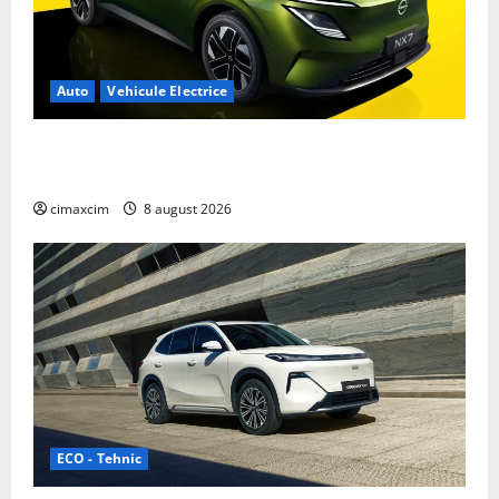
Auto
Vehicule Electrice
Nissan NX7: SUV-ul electrificat accesibil care extinde
gama Nissan în China
cimaxcim
8 august 2026
ECO - Tehnic