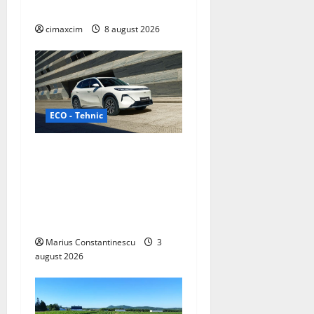
China
cimaxcim
8 august 2026
ECO - Tehnic
Geely lansează „Thunder”,
unul dintre cele mai
compacte și eficiente
sisteme de acționare
electrică din lume
Marius Constantinescu
3
august 2026