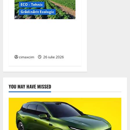
ECO - Tehnic
Grădinărit Ecologic
Agricultura Viitorului:
Tranziția Ecologică bazată
pe Tehnologie, nu pe
Chimicale
cimaxcim
26 iulie 2026
YOU MAY HAVE MISSED