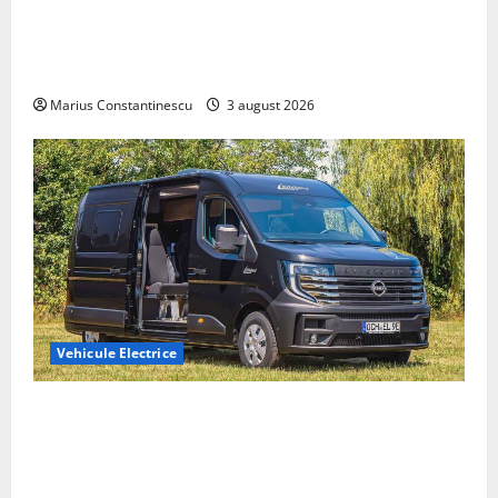
Geely lansează „Thunder”, unul dintre cele mai
compacte și eficiente sisteme de acționare electrică
din lume
Marius Constantinescu
3 august 2026
Vehicule Electrice
Interstar‑e Relax: Nissan și Eifelland au creat o
rulotă electrică care folosește bateria de 87 kWh nu
doar pentru tracțiune, ci și pentru încălzire complet
off‑grid