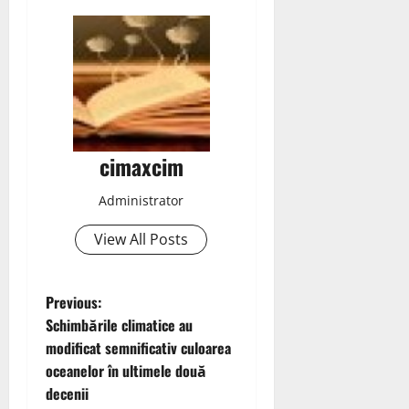
cimaxcim
Administrator
View All Posts
P
Previous:
Schimbările climatice au
o
modificat semnificativ culoarea
oceanelor în ultimele două
s
decenii