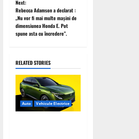
t
Next:
Rebecca Adamson a declarat :
n
„Nu vor fi mai multe mașini de
dimensiunea Honda E. Pot
a
spune asta cu încredere”.
v
i
RELATED STORIES
g
a
t
Auto
Vehicule Electrice
i
o
Nissan NX7: SUV-ul
electrificat accesibil care
n
extinde gama Nissan în