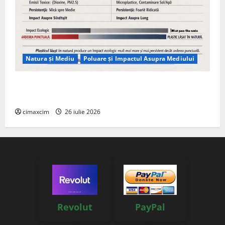
Natura și Mediu
Poluare și Impactul Asupra Mediului
Managementul deșeurilor în România: probleme
reale, soluții și tehnologii noi
cimaxcim
26 iulie 2026
Revolut
PayPal