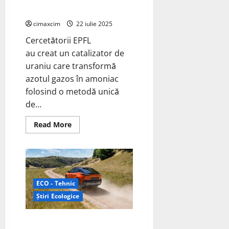
în amoniac; leagă azotul lateral
cimaxcim
22 iulie 2025
Cercetătorii EPFL
au creat un catalizator de
uraniu care transformă
azotul gazos în amoniac
folosind o metodă unică
de...
Read
Read More
more
about
Cercetătorii
EPFL
creează
un
catalizator
pe
ECO - Tehnic
bază
de
Știri Ecologice
uraniu
care
transformă
Subaru lansează modelul
azotul