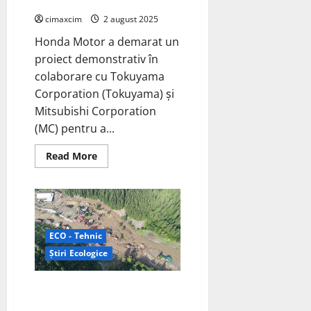
reutilizate
cimaxcim
2 august 2025
Honda Motor a demarat un
proiect demonstrativ în
colaborare cu Tokuyama
Corporation (Tokuyama) și
Mitsubishi Corporation
(MC) pentru a...
Read
Read More
more
about
Honda
începe
demonstrația
comună
a
unei
ECO - Tehnic
centrale
electrice
Știri Ecologice
staționare
cu
pile
Viiturile care au distrus Suceava
de
combustie;
– un dezastru natural alimentat
hidrogen