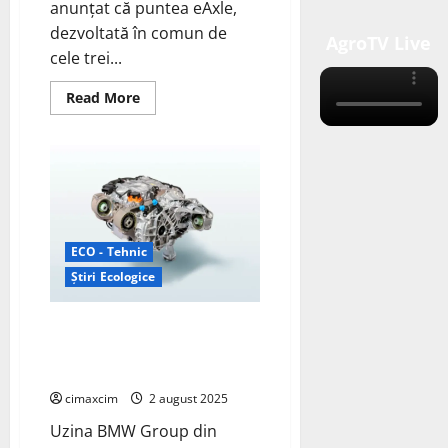
anunțat că puntea eAxle,
dezvoltată în comun de
AgroTV Live
cele trei...
Read
Read More
more
about
Prima
camionetă
electrică
cu
baterie
de
la
Isuzu,
„D-
ECO - Tehnic
MAX
Știri Ecologice
EV”,
adoptă
eAxle
BMW Group lansează producția
de serie de motoare electrice
pentru Neue Klasse la Steyr
cimaxcim
2 august 2025
Uzina BMW Group din