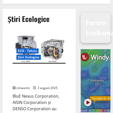
Știri Ecologice
Forum
EcoRoma
ECO - Tehnic
Știri Ecologice
Prima camionetă electrică cu
baterie de la Isuzu, „D-MAX EV”,
adoptă eAxle
cimaxcim
3 august 2025
BluE Nexus Corporation,
AISIN Corporation și
DENSO Corporation au