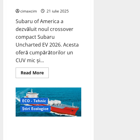
din
electric Subaru Uncharted 2026
aer
în
cimaxcim
21 iulie 2025
amoniac;
leagă
Subaru of America a
azotul
lateral
dezvăluit noul crossover
compact Subaru
Uncharted EV 2026. Acesta
oferă cumpărătorilor un
CUV mic și...
Read
Read More
more
about
Subaru
lansează
modelul
electric
ECO - Tehnic
Subaru
Uncharted
Știri Ecologice
2026
Primul motor alimentat cu
amoniac al WinGD instalat pe
navele EXMAR