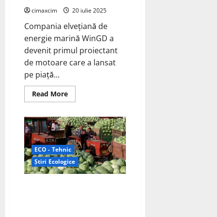
cimaxcim
20 iulie 2025
Compania elvețiană de
energie marină WinGD a
devenit primul proiectant
de motoare care a lansat
pe piață...
Read
Read More
more
about
Primul
motor
alimentat
cu
amoniac
al
ECO - Tehnic
WinGD
instalat
Știri Ecologice
pe
navele
EXMAR
DEZASTRU > Administrația
Națională „Apele Române” i-a
acuzat pe fermieri că sustrag