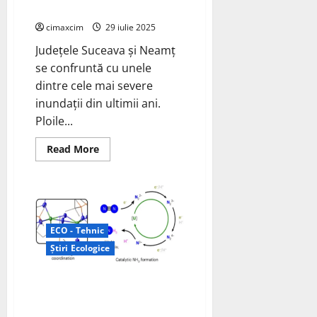
de mâna omului
derivat
și
cimaxcim
29 iulie 2025
pile
de
Județele Suceava și Neamț
combustie
auto
se confruntă cu unele
reutilizate
dintre cele mai severe
inundații din ultimii ani.
Ploile...
Read
Read More
more
about
Viiturile
care
au
distrus
Suceava
–
ECO - Tehnic
un
dezastru
Știri Ecologice
natural
alimentat
de
Cercetătorii EPFL creează un
mâna
omului
catalizator pe bază de uraniu
care transformă azotul din aer