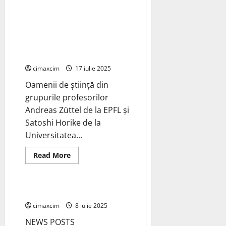
că
O echipă EPFL și Universitatea
sustrag
ilegal
Kyoto dezvoltă un nou sistem
apă
de stocare lichidă pentru
din
râul
hidrogen; un solvent eutectic
Dâmbovița.
profund pe bază de hidrură
Ne-
au
cimaxcim
17 iulie 2025
vândut
cu
tot
Oamenii de știință din
cu
grupurile profesorilor
pământ,
apă
Andreas Züttel de la EPFL și
și
viitor.
Satoshi Horike de la
Universitatea...
Read
Read More
more
Știri Ecologice
about
O
echipă
EPFL
New
și
Universitatea
cimaxcim
8 iulie 2025
Kyoto
dezvoltă
NEWS POSTS
un