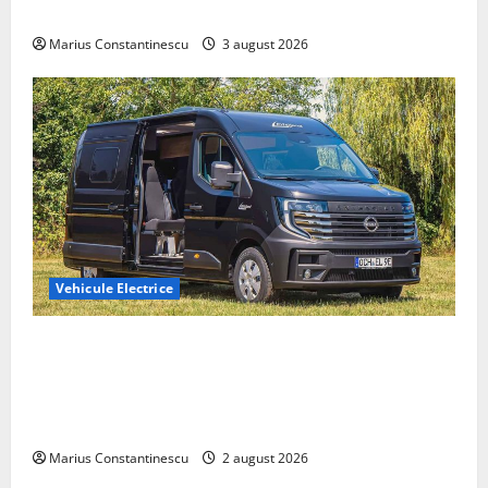
din lume
Marius Constantinescu
3 august 2026
Vehicule Electrice
Interstar‑e Relax: Nissan și Eifelland au creat o
rulotă electrică care folosește bateria de 87 kWh nu
doar pentru tracțiune, ci și pentru încălzire complet
off‑grid
Marius Constantinescu
2 august 2026