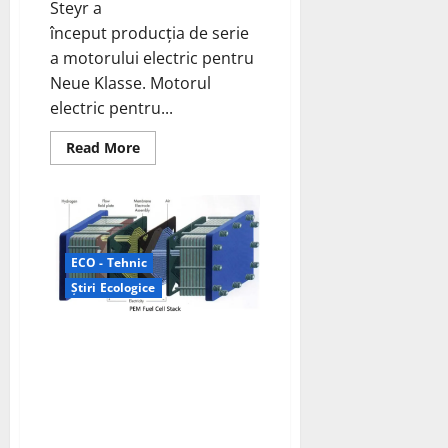
Steyr a
început producția de serie
a motorului electric pentru
Neue Klasse. Motorul
electric pentru...
Read
Read More
more
about
BMW
Group
lansează
producția
de
serie
ECO - Tehnic
de
motoare
Știri Ecologice
electrice
pentru
Neue
Honda începe demonstrația
Klasse
la
comună a unei centrale
Steyr
electrice staționare cu pile de
combustie; hidrogen derivat și
pile de combustie auto