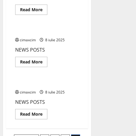
nou
sistem
Read
Read More
de
more
Știri Ecologice
stocare
about
lichidă
New
pentru
hidrogen;
New
un
solvent
cimaxcim
8 iulie 2025
eutectic
profund
NEWS POSTS
pe
bază
de
Read
Read More
hidrură
more
Știri Ecologice
about
New
New
cimaxcim
8 iulie 2025
NEWS POSTS
Read
Read More
more
about
New