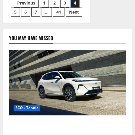
Paginație
Previous
1
2
3
4
5
6
7
…
41
Next
articole
YOU MAY HAVE MISSED
ECO - Tehnic
Geely lansează „Thunder”, unul dintre cele mai
compacte și eficiente sisteme de acționare electrică