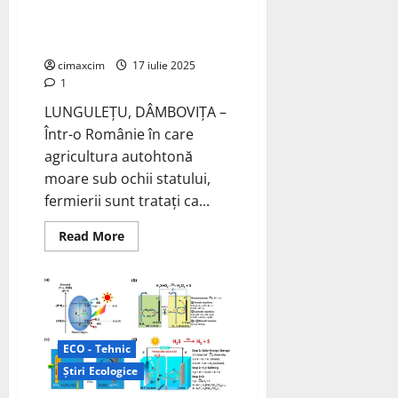
ilegal apă din râul Dâmbovița.
Ne-au vândut cu tot cu pământ,
apă și viitor.
cimaxcim
17 iulie 2025
1
LUNGULEȚU, DÂMBOVIȚA –
Într-o Românie în care
agricultura autohtonă
moare sub ochii statului,
fermierii sunt tratați ca...
Read
Read More
more
about
DEZASTRU
>
Administrația
Națională
„Apele
Române”
i-
ECO - Tehnic
a
acuzat
Știri Ecologice
pe
fermieri