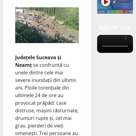
AgroTV Live
Județele Suceava și
Neamț
se confruntă cu
unele dintre cele mai
severe inundații din ultimii
ani. Ploile torențiale din
ultimele 24 de ore au
provocat prăpăd: case
distruse, mașini răsturnate,
drumuri rupte și, cel mai
grav, pierderi de vieți
omenești. Trei persoane au