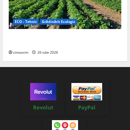
ECO - Tehnic
Grădinărit Ecologic
Agricultura Viitorului: Tranziția Ecologică bazată pe
Tehnologie, nu pe Chimicale
cimaxcim
26 iulie 2026
Revolut
PayPal