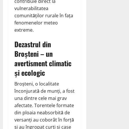
contribuie direct la
vulnerabilitatea
comunităților rurale în fața
fenomenelor meteo
extreme.
Dezastrul din
Broșteni – un
avertisment climatic
și ecologic
Broșteni, o localitate
înconjurată de munți, a fost
una dintre cele mai grav
afectate. Torentele formate
din ploaia neabsorbită de
versanți au coborât în forță
și au îngropat curți și case