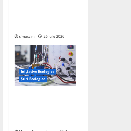
Agricultura Viitorului:
Tranziția Ecologică bazată
pe Tehnologie, nu pe
Chimicale
cimaxcim
26 iulie 2026
Inițiative Ecologice
Știri Ecologice
Un nou design al celulelor
de combustibil pe bază de
hidrogen ar putea debloca
tehnologii cheie de energie
curată