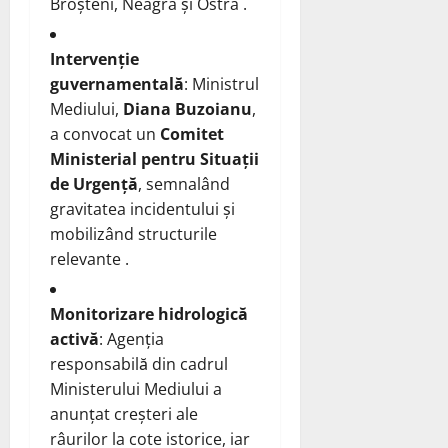
Broșteni, Neagra și Ostra .
Intervenție
guvernamentală
: Ministrul
Mediului,
Diana Buzoianu
,
a convocat un
Comitet
Ministerial pentru Situații
de Urgență
, semnalând
gravitatea incidentului și
mobilizând structurile
relevante .
Monitorizare hidrologică
activă
: Agenția
responsabilă din cadrul
Ministerului Mediului a
anunțat creșteri ale
râurilor la cote istorice, iar