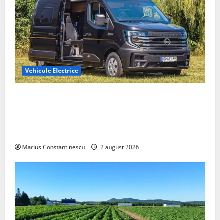
Vehicule Electrice
Interstar‑e Relax: Nissan și Eifelland au creat o
rulotă electrică care folosește bateria de 87 kWh nu
doar pentru tracțiune, ci și pentru încălzire complet
off‑grid
Marius Constantinescu
2 august 2026