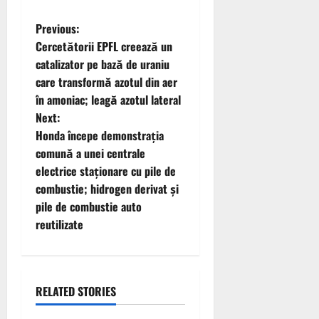
P
Previous:
Cercetătorii EPFL creează un
o
catalizator pe bază de uraniu
care transformă azotul din aer
s
în amoniac; leagă azotul lateral
t
Next:
Honda începe demonstrația
n
comună a unei centrale
electrice staționare cu pile de
a
combustie; hidrogen derivat și
v
pile de combustie auto
reutilizate
i
g
RELATED STORIES
a