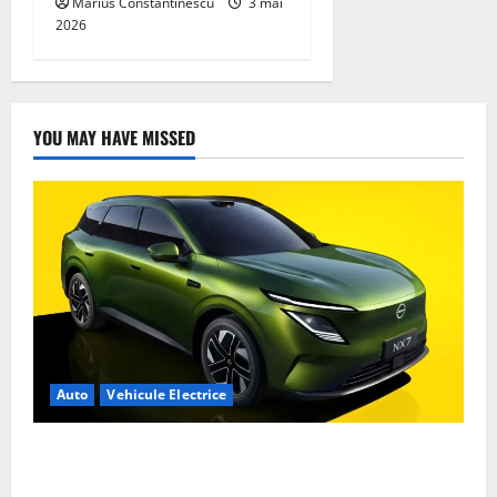
Marius Constantinescu
3 mai
2026
YOU MAY HAVE MISSED
Auto
Vehicule Electrice
Nissan NX7: SUV-ul electrificat accesibil care extinde
gama Nissan în China