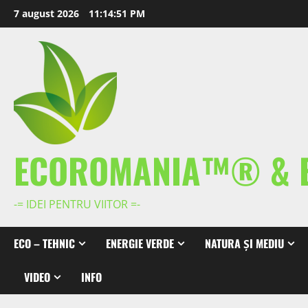
Skip
7 august 2026
11:14:52 PM
to
content
ECOROMANIA™® & 
-= IDEI PENTRU VIITOR =-
ECO – TEHNIC
ENERGIE VERDE
NATURA ȘI MEDIU
VIDEO
INFO