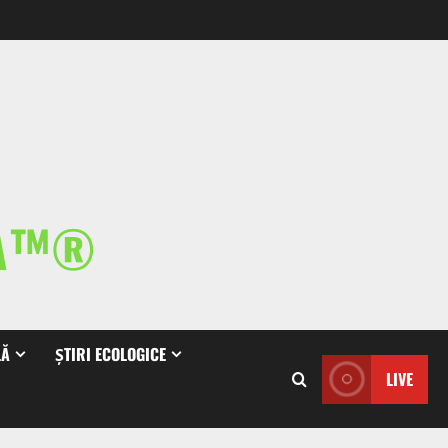
IA™®
LĂ
ȘTIRI ECOLOGICE
LIVE