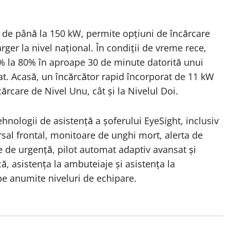
 de până la 150 kW, permite opțiuni de încărcare
rger la nivel național. În condiții de vreme rece,
0% la 80% în aproape 30 de minute datorită unui
at. Acasă, un încărcător rapid încorporat de 11 kW
cărcare de Nivel Unu, cât și la Nivelul Doi.
nologii de asistență a șoferului EyeSight, inclusiv
ersal frontal, monitoare de unghi mort, alerta de
re de urgență, pilot automat adaptiv avansat și
, asistența la ambuteiaje și asistența la
pe anumite niveluri de echipare.