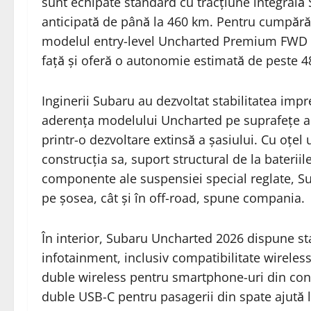
sunt echipate standard cu tracțiune integra
anticipată de până la 460 km. Pentru cumpărăt
modelul entry-level Uncharted Premium FWD va 
față și oferă o autonomie estimată de peste 4
Inginerii Subaru au dezvoltat stabilitatea impr
aderența modelului Uncharted pe suprafețe ac
printr-o dezvoltare extinsă a șasiului. Cu oțel uș
construcția sa, suport structural de la bateri
componente ale suspensiei special reglate, 
pe șosea, cât și în off-road, spune compania.
În interior, Subaru Uncharted 2026 dispune sta
infotainment, inclusiv compatibilitate wireles
duble wireless pentru smartphone-uri din cons
duble USB-C pentru pasagerii din spate ajută 