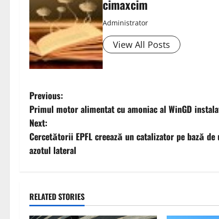
cimaxcim
Administrator
View All Posts
P
Previous:
Primul motor alimentat cu amoniac al WinGD instal
o
Next:
s
Cercetătorii EPFL creează un catalizator pe bază de
azotul lateral
t
n
a
RELATED STORIES