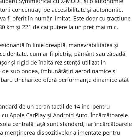
lă Subaru Symmetrical cu X-MODE și o autonomie
orii concentrați pe accesibilitate și autonomie,
fi oferit în număr limitat. Este doar cu tracțiune
80 km și 221 de cai putere la un preț mai mic.
esionantă în linie dreaptă, manevrabilitatea și
cidentate, cum ar fi pietriș, pământ sau zăpadă,
or și rigid de înaltă rezistență utilizat în
ile de sub podea, îmbunătățiri aerodinamice și
Subaru Uncharted oferă performanțe dinamice atât
ndard de un ecran tactil de 14 inci pentru
s cu Apple CarPlay și Android Auto. Încărcătoarele
ola centrală față sunt standard, iar încărcătoarele
la menținerea dispozitivelor alimentate pentru