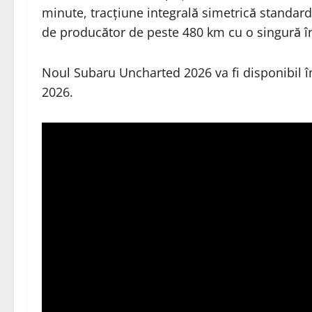
minute, tracțiune integrală simetrică standar
de producător de peste 480 km cu o singură î
Noul Subaru Uncharted 2026 va fi disponibil î
2026.