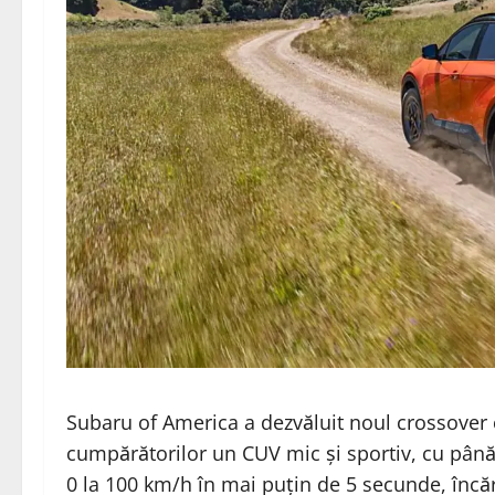
Subaru of America a dezvăluit noul crossover
cumpărătorilor un CUV mic și sportiv, cu până 
0 la 100 km/h în mai puțin de 5 secunde, încă