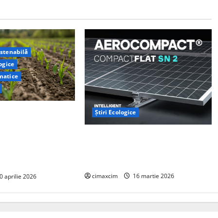
ustenabilă
logice
matice
e la Yale au
Știri Ecologice
metodă naturală prin
AEROCOMPACT, a lansat o extensie
ra ar putea deveni un
pentru sistemul său de acoperiș
jor de captare a
plat COMPACTFLAT SN2
cimaxcim
16 martie 2026
0 aprilie 2026