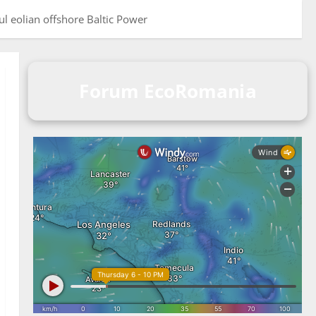
l eolian offshore Baltic Power
Forum EcoRomania