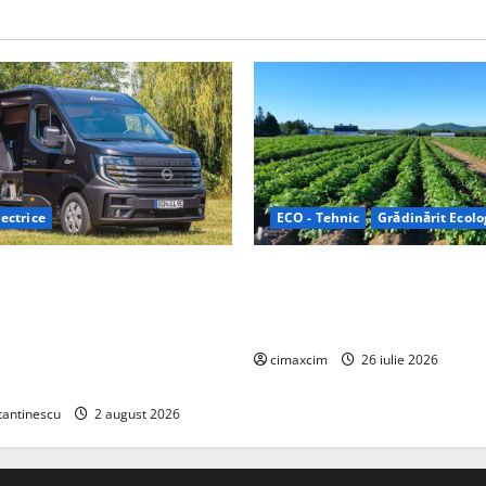
ectrice
ECO - Tehnic
Grădinărit Ecolo
Relax: Nissan și Eifelland au
Agricultura Viitorului: Tranzi
otă electrică care folosește
Ecologică bazată pe Tehnolog
87 kWh nu doar pentru
Chimicale
i și pentru încălzire complet
cimaxcim
26 iulie 2026
tantinescu
2 august 2026