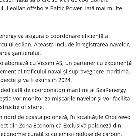
ului eolian offshore Baltic Power. Iată mai multe
energy va asigura o coordonare eficientă a
rcului eolian. Aceasta include înregistrarea navelor,
area șantierului.
olaborează cu Vissim AS, un partener cu experiență
ment al traficului naval și supraveghere maritimă.
iecte și va fi extins în 2024.
a dedicată de coordonatori maritimi ai SeaRenergy
ceștia vor monitoriza mișcările navelor și vor facilita
trucție offshore.
km nord de coasta poloneză, în localitățile Choczewo
oiect din Zona Economică Exclusivă poloneză din
 o economie curată și cu emisii reduse de carbon.