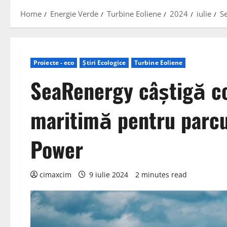
Home
Energie Verde
Turbine Eoliene
2024
iulie
S
Proiecte - eco
Știri Ecologice
Turbine Eoliene
SeaRenergy câștigă co
maritimă pentru parcul
Power
cimaxcim
9 iulie 2024
2 minutes read