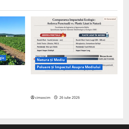
gic
Natura și Mediu
Poluare și Impactul Asupra Mediului
ția
ie, nu pe
Managementul deșeurilor în România:
probleme reale, soluții și tehnologii noi
cimaxcim
26 iulie 2026