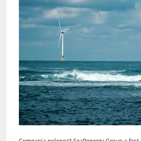
Compania poloneză SeaRenergy Group a fost d