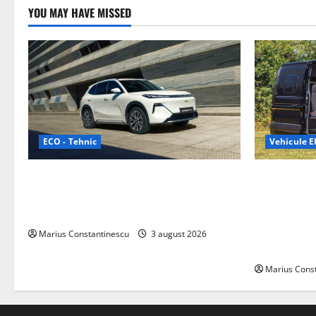
YOU MAY HAVE MISSED
ECO - Tehnic
Vehicule El
Geely lansează „Thunder”, unul dintre
Interstar‑e 
cele mai compacte și eficiente sisteme
creat o rul
de acționare electrică din lume
bateria de 
tracțiune, c
Marius Constantinescu
3 august 2026
off‑grid
Marius Cons