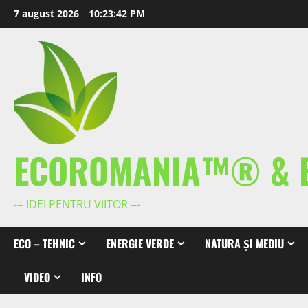
Skip
7 august 2026
10:23:43 PM
to
content
ECOROMANIA™® & 
-= IDEI PENTRU VIITOR =-
ECO – TEHNIC
ENERGIE VERDE
NATURA ȘI MEDIU
VIDEO
INFO