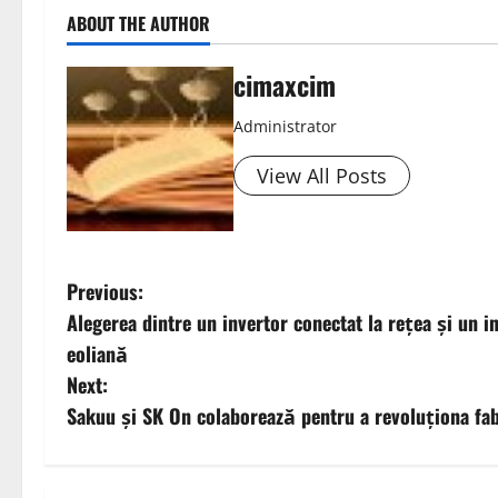
ABOUT THE AUTHOR
cimaxcim
Administrator
View All Posts
P
Previous:
Alegerea dintre un invertor conectat la rețea și un i
o
eoliană
s
Next:
Sakuu și SK On colaborează pentru a revoluționa fabr
t
n