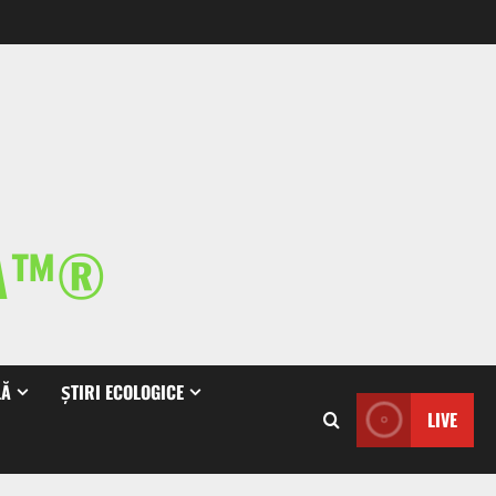
IA™®
LĂ
ȘTIRI ECOLOGICE
LIVE