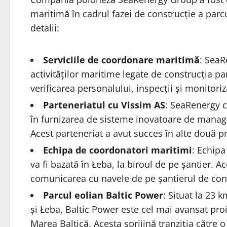
maritimă în cadrul fazei de construcție a parc
detalii:
Serviciile de coordonare maritimă
: SeaR
activităților maritime legate de construcția pa
verificarea personalului, inspecții și monitoriz
Parteneriatul cu Vissim AS
: SeaRenergy c
în furnizarea de sisteme inovatoare de manage
Acest parteneriat a avut succes în alte două pro
Echipa de coordonatori maritimi
: Echip
va fi bazată în Łeba, la biroul de pe șantier. A
comunicarea cu navele de pe șantierul de cons
Parcul eolian Baltic Power
: Situat la 23 
și Łeba, Baltic Power este cel mai avansat pr
Marea Baltică. Acesta sprijină tranziția către