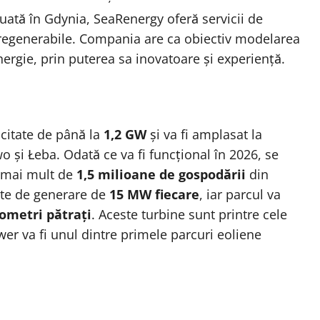
tuată în Gdynia, SeaRenergy oferă servicii de
 regenerabile. Compania are ca obiectiv modelarea
nergie, prin puterea sa inovatoare și experiență.
acitate de până la
1,2 GW
și va fi amplasat la
 și Łeba. Odată ce va fi funcțional în 2026, se
u mai mult de
1,5 milioane de gospodării
din
ate de generare de
15 MW fiecare
, iar parcul va
lometri pătrați
. Aceste turbine sunt printre cele
wer va fi unul dintre primele parcuri eoliene