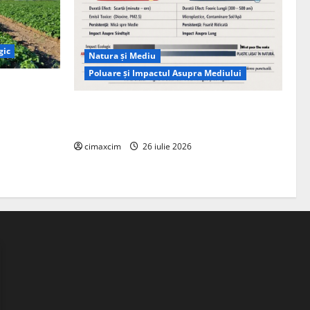
gic
Natura și Mediu
Poluare și Impactul Asupra Mediului
ția
ie, nu pe
Managementul deșeurilor în România:
probleme reale, soluții și tehnologii noi
cimaxcim
26 iulie 2026