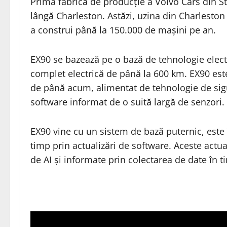
Prima fabrică de producție a Volvo Cars din Sta
lângă Charleston. Astăzi, uzina din Charleston
a construi până la 150.000 de mașini pe an.
EX90 se bazează pe o bază de tehnologie elec
complet electrică de până la 600 km. EX90 est
de până acum, alimentat de tehnologie de sigu
software informat de o suită largă de senzori.
EX90 vine cu un sistem de bază puternic, este 
timp prin actualizări de software. Aceste actual
de AI și informate prin colectarea de date în t