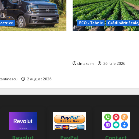
ectrice
ECO - Tehnic
Grădinărit Ecolo
Relax: Nissan și Eifelland au
Agricultura Viitorului: Tranzi
otă electrică care folosește
Ecologică bazată pe Tehnolog
87 kWh nu doar pentru
Chimicale
i și pentru încălzire complet
cimaxcim
26 iulie 2026
tantinescu
2 august 2026
Revolut
PayPal
Contact