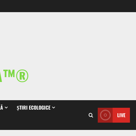
IA™®
LĂ
ȘTIRI ECOLOGICE
LIVE