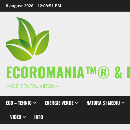
Skip
8 august 2026
12:09:52 PM
to
content
ECOROMANIA™® & 
-= IDEI PENTRU VIITOR =-
ECO – TEHNIC
ENERGIE VERDE
NATURA ȘI MEDIU
VIDEO
INFO