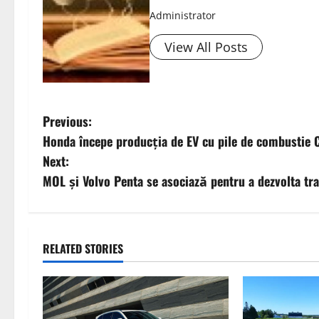
Administrator
View All Posts
P
Previous:
Honda începe producția de EV cu pile de combustie 
o
Next:
s
MOL și Volvo Penta se asociază pentru a dezvolta tr
t
n
RELATED STORIES
a
v