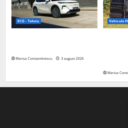
ECO - Tehnic
Vehicule El
Geely lansează „Thunder”, unul dintre
Interstar‑e 
cele mai compacte și eficiente sisteme
creat o rul
de acționare electrică din lume
bateria de 
tracțiune, c
Marius Constantinescu
3 august 2026
off‑grid
Marius Cons