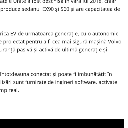
tele Unite a fost deschisă în vara lui 2018, chiar
 produce sedanul EX90 și S60 și are capacitatea de
trică EV de următoarea generație, cu o autonomie
e proiectat pentru a fi cea mai sigură mașină Volvo
ranță pasivă și activă de ultimă generație și
întotdeauna conectat și poate fi îmbunătățit în
izări sunt furnizate de ingineri software, activate
imp real.