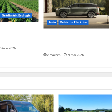
Grădinărit Ecologic
Auto
Vehicule Electrice
torului: Tranziția
tă pe Tehnologie, nu
Lexus TZ 2027 – SUV electric cu 7
locuri, autonomie de până la 480
km și tracțiune integrală standard
6 iulie 2026
cimaxcim
9 mai 2026