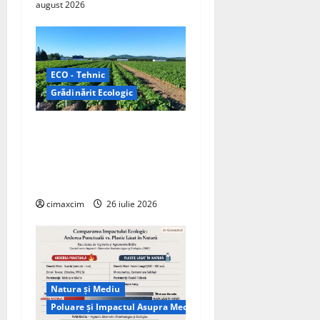
august 2026
ECO - Tehnic
Grădinărit Ecologic
Agricultura Viitorului:
Tranziția Ecologică bazată
pe Tehnologie, nu pe
Chimicale
cimaxcim
26 iulie 2026
Natura și Mediu
Poluare și Impactul Asupra Mediului