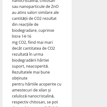
nanocristalină, chitosan
sau nanoparticule de ZnO
au atins valori similare ale
cantității de CO2 rezultat
din reacțiile de
biodegradare, cuprinse
între 14-16
mg CO2, fiind mai mari
decât cantitatea de CO2
rezultată în urma
biodegradării hârtiei
suport, neacoperită.
Rezultatele mai bune
obținute
pentru hârtiile acoperite cu
amestecuri de xilan și
celuloză nanocristalină,
respectiv chitosan, se pot