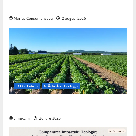
doar pentru tracțiune, ci și pentru încălzire complet
off‑grid
Marius Constantinescu
2 august 2026
ECO - Tehnic
Grădinărit Ecologic
Agricultura Viitorului: Tranziția Ecologică bazată pe
Tehnologie, nu pe Chimicale
cimaxcim
26 iulie 2026