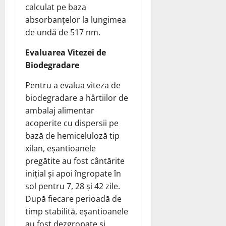
calculat pe baza
absorbanțelor la lungimea
de undă de 517 nm.
Evaluarea Vitezei de
Biodegradare
Pentru a evalua viteza de
biodegradare a hârtiilor de
ambalaj alimentar
acoperite cu dispersii pe
bază de hemiceluloză tip
xilan, eșantioanele
pregătite au fost cântărite
inițial și apoi îngropate în
sol pentru 7, 28 și 42 zile.
După fiecare perioadă de
timp stabilită, eșantioanele
au fost dezgropate și