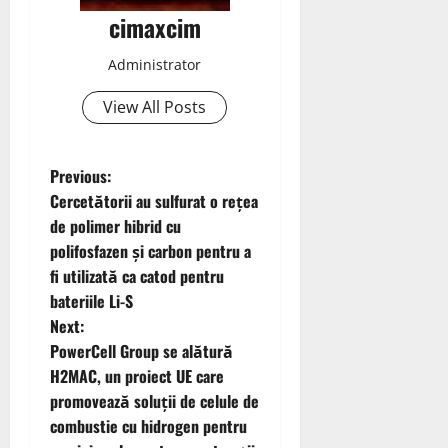
cimaxcim
Administrator
View All Posts
P
Previous:
Cercetătorii au sulfurat o rețea
o
de polimer hibrid cu
polifosfazen și carbon pentru a
s
fi utilizată ca catod pentru
t
bateriile Li-S
Next:
n
PowerCell Group se alătură
H2MAC, un proiect UE care
a
promovează soluții de celule de
v
combustie cu hidrogen pentru