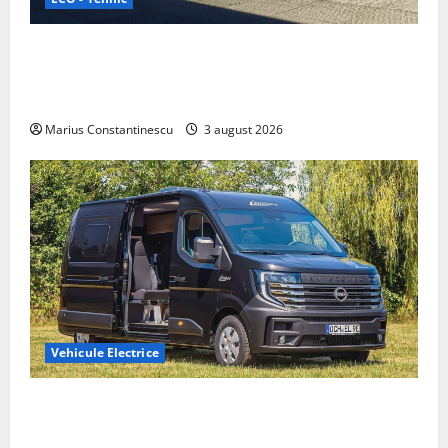
Geely lansează „Thunder”, unul dintre cele mai
compacte și eficiente sisteme de acționare electrică
din lume
Marius Constantinescu
3 august 2026
Vehicule Electrice
Interstar‑e Relax: Nissan și Eifelland au creat o
rulotă electrică care folosește bateria de 87 kWh nu