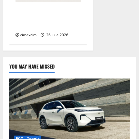
Managementul deșeurilor în
România: probleme reale,
soluții și tehnologii noi
cimaxcim
26 iulie 2026
YOU MAY HAVE MISSED
ECO - Tehnic