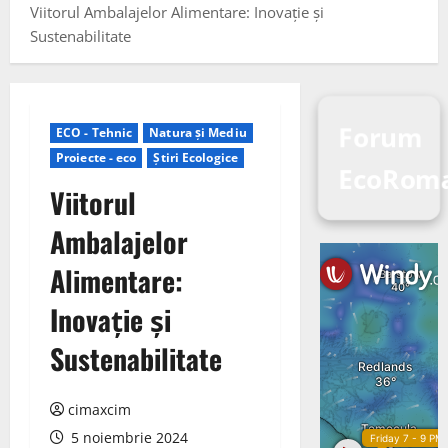
Viitorul Ambalajelor Alimentare: Inovație și
Sustenabilitate
Forum
ECO - Tehnic
Natura și Mediu
Proiecte - eco
Știri Ecologice
EcoRoma
Viitorul
Ambalajelor
Alimentare:
Inovație și
Sustenabilitate
cimaxcim
5 noiembrie 2024