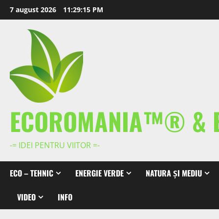
Skip
7 august 2026
11:29:16 PM
to
content
ECOROMANIA™® & 
-= IDEI PENTRU VIITOR =-
ECO – TEHNIC
ENERGIE VERDE
NATURA ȘI MEDIU
VIDEO
INFO