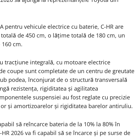
 pentru vehicule electrice cu baterie, C-HR are
totală de 450 cm, o lățime totală de 180 cm, un
e 160 cm.
 tracțiune integrală, cu motoare electrice
e de coupe sunt completate de un centru de greutate
sub podea, înconjurat de o structură transversală
gă rezistența, rigiditatea și agilitatea
mponentele suspensiei au fost reglate cu precizie
r și amortizoarelor și rigiditatea barelor antiruliu.
apabil să reîncarce bateria de la 10% la 80% în
-HR 2026 va fi capabil să se încarce și pe surse de