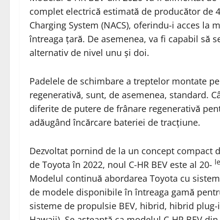
complet electrică estimată de producător de 
Charging System (NACS), oferindu-i acces la mi
întreaga țară. De asemenea, va fi capabil să s
alternativ de nivel unu și doi.
Padelele de schimbare a treptelor montate pe 
regenerativă, sunt, de asemenea, standard. Cân
diferite de putere de frânare regenerativă pent
adăugând încărcare bateriei de tracțiune.
Dezvoltat pornind de la un concept compact de
l
de Toyota în 2022, noul C-HR BEV este al 20-
Modelul continuă abordarea Toyota cu sisteme 
de modele disponibile în întreaga gamă pentru a 
sisteme de propulsie BEV, hibrid, hibrid plug-i
Hawaii). Se așteaptă ca modelul C-HR BEV din 