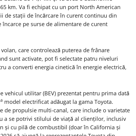
465 km. Va fi echipat cu un port North American
i de stații de încărcare în curent continuu din
e încarce pe surse de alimentare de curent
volan, care controlează puterea de frânare
d sunt activate, pot fi selectate patru niveluri
ru a converti energia cinetică în energie electrică,
 vehicul utilitar (BEV) prezentat pentru prima dată
ea
model electrificat adăugat la gama Toyota.
de propulsie multi-canal, care include o varietate
se potrivi stilului de viață al clienților, inclusiv
n și cu pilă de combustibil (doar în California și
2026 să ajungă la reprezentanțele Toyota din