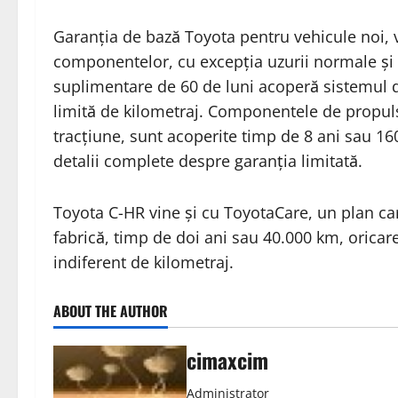
Garanția de bază Toyota pentru vehicule noi, v
componentelor, cu excepția uzurii normale și 
suplimentare de 60 de luni acoperă sistemul d
limită de kilometraj. Componentele de propulsie
tracțiune, sunt acoperite timp de 8 ani sau 16
detalii complete despre garanția limitată.
Toyota C-HR vine și cu ToyotaCare, un plan c
fabrică, timp de doi ani sau 40.000 km, oricare 
indiferent de kilometraj.
ABOUT THE AUTHOR
cimaxcim
Administrator