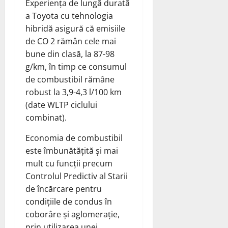
Experiența de lungă durată
a Toyota cu tehnologia
hibridă asigură că emisiile
de CO 2 rămân cele mai
bune din clasă, la 87-98
g/km, în timp ce consumul
de combustibil rămâne
robust la 3,9-4,3 l/100 km
(date WLTP ciclului
combinat).
Economia de combustibil
este îmbunătățită și mai
mult cu funcții precum
Controlul Predictiv al Starii
de încărcare pentru
condițiile de condus în
coborâre și aglomerație,
prin utilizarea unei