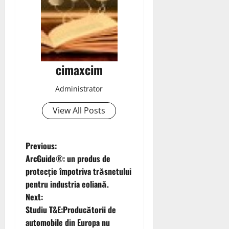
cimaxcim
Administrator
View All Posts
P
Previous:
ArcGuide®: un produs de
o
protecție împotriva trăsnetului
pentru industria eoliană.
s
Next:
t
Studiu T&E:Producătorii de
automobile din Europa nu