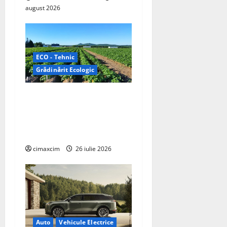
august 2026
ECO - Tehnic
Grădinărit Ecologic
Agricultura Viitorului:
Tranziția Ecologică bazată
pe Tehnologie, nu pe
Chimicale
cimaxcim
26 iulie 2026
Auto
Vehicule Electrice