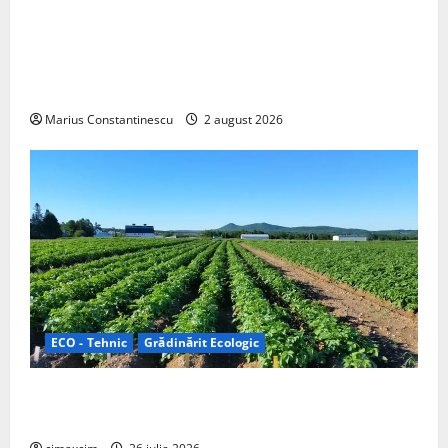
Interstar‑e Relax: Nissan și Eifelland au creat o
rulotă electrică care folosește bateria de 87 kWh nu
doar pentru tracțiune, ci și pentru încălzire complet
off‑grid
Marius Constantinescu
2 august 2026
ECO - Tehnic
Grădinărit Ecologic
Agricultura Viitorului: Tranziția Ecologică bazată pe
Tehnologie, nu pe Chimicale