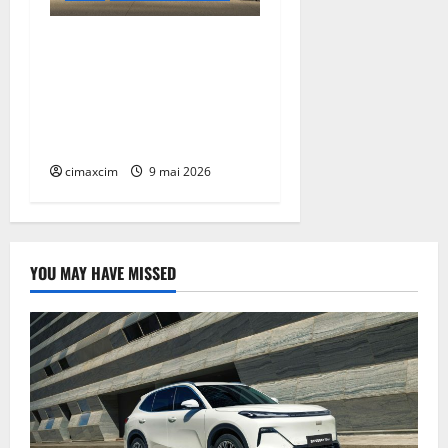
Lexus TZ 2027 – SUV
electric cu 7 locuri,
autonomie de până la 480
km și tracțiune integrală
standard
cimaxcim
9 mai 2026
YOU MAY HAVE MISSED