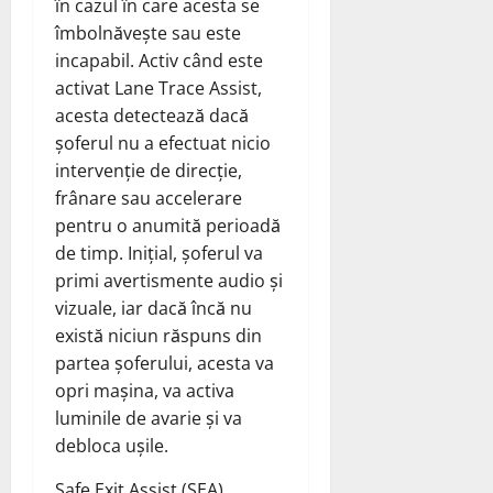
în cazul în care acesta se
îmbolnăvește sau este
incapabil. Activ când este
activat Lane Trace Assist,
acesta detectează dacă
șoferul nu a efectuat nicio
intervenție de direcție,
frânare sau accelerare
pentru o anumită perioadă
de timp. Inițial, șoferul va
primi avertismente audio și
vizuale, iar dacă încă nu
există niciun răspuns din
partea șoferului, acesta va
opri mașina, va activa
luminile de avarie și va
debloca ușile.
Safe Exit Assist (SEA),