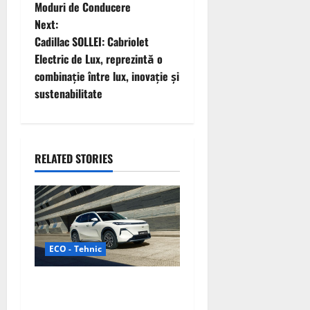
Moduri de Conducere
s
Next:
t
Cadillac SOLLEI: Cabriolet
Electric de Lux, reprezintă o
n
combinație între lux, inovație și
sustenabilitate
a
v
i
RELATED STORIES
g
a
t
ECO - Tehnic
i
Geely lansează „Thunder”,
o
unul dintre cele mai