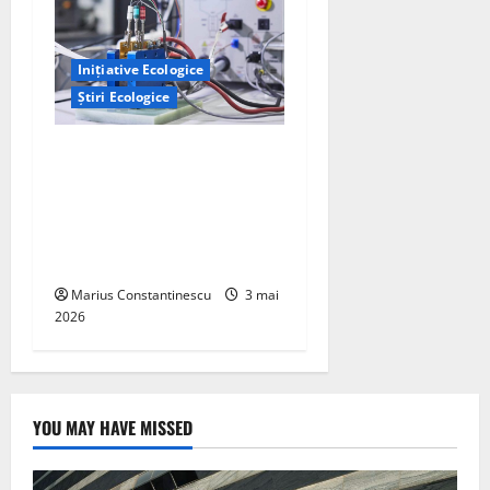
Inițiative Ecologice
Știri Ecologice
Un nou design al celulelor
de combustibil pe bază de
hidrogen ar putea debloca
tehnologii cheie de energie
curată
Marius Constantinescu
3 mai
2026
YOU MAY HAVE MISSED