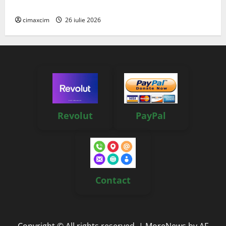
reale, soluții și tehnologii noi
cimaxcim
26 iulie 2026
Revolut
PayPal
Contact