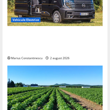
Vehicule Electrice
Interstar‑e Relax: Nissan și Eifelland au creat o
rulotă electrică care folosește bateria de 87 kWh nu
doar pentru tracțiune, ci și pentru încălzire complet
off‑grid
Marius Constantinescu
2 august 2026