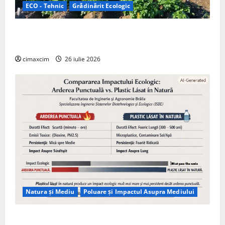
ECO - Tehnic
Grădinărit Ecologic
Agricultura Viitorului: Tranziția Ecologică bazată pe
Tehnologie, nu pe Chimicale
cimaxcim
26 iulie 2026
Natura și Mediu
Poluare și Impactul Asupra Mediului
Managementul deșeurilor în România: probleme