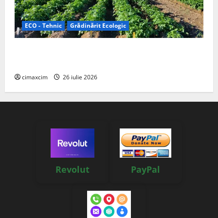
ECO - Tehnic
Grădinărit Ecologic
Agricultura Viitorului: Tranziția Ecologică bazată pe
Tehnologie, nu pe Chimicale
cimaxcim
26 iulie 2026
Revolut
PayPal