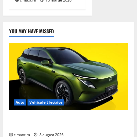
cimaxcim
16 martie 2026
YOU MAY HAVE MISSED
Auto
Vehicule Electrice
Nissan NX7: SUV-ul electrificat accesibil care extinde
gama Nissan în China
cimaxcim
8 august 2026