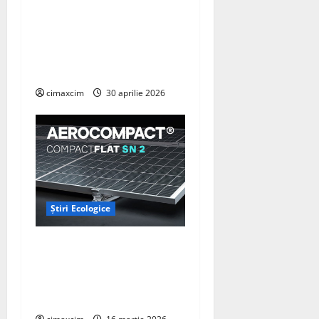
identificat o metodă
naturală prin care
agricultura ar putea deveni
un instrument major de
captare a carbonului
cimaxcim
30 aprilie 2026
Știri Ecologice
AEROCOMPACT, a lansat o
extensie pentru sistemul
său de acoperiș plat
COMPACTFLAT SN2