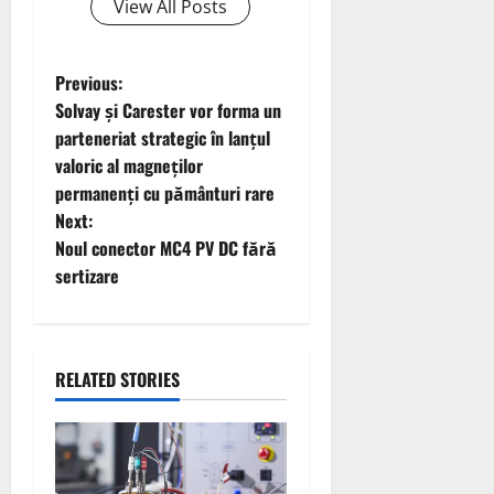
View All Posts
P
Previous:
Solvay și Carester vor forma un
o
parteneriat strategic în lanțul
valoric al magneților
s
permanenți cu pământuri rare
t
Next:
Noul conector MC4 PV DC fără
n
sertizare
a
v
RELATED STORIES
i
g