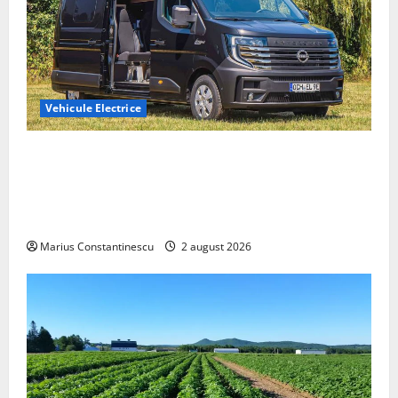
Vehicule Electrice
Interstar‑e Relax: Nissan și Eifelland au creat o
rulotă electrică care folosește bateria de 87 kWh nu
doar pentru tracțiune, ci și pentru încălzire complet
off‑grid
Marius Constantinescu
2 august 2026