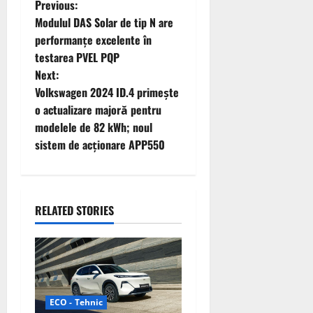
P
Previous:
Modulul DAS Solar de tip N are
o
performanțe excelente în
testarea PVEL PQP
s
Next:
t
Volkswagen 2024 ID.4 primește
o actualizare majoră pentru
n
modelele de 82 kWh; noul
sistem de acţionare APP550
a
v
i
RELATED STORIES
g
a
t
ECO - Tehnic