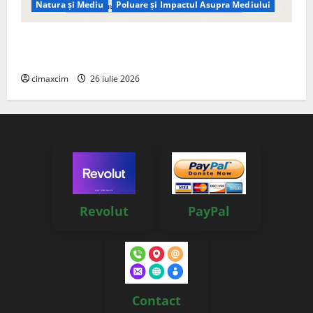
Natura și Mediu
Poluare și Impactul Asupra Mediului
Managementul deșeurilor în România: probleme
reale, soluții și tehnologii noi
cimaxcim
26 iulie 2026
Revolut
PayPal
Contact