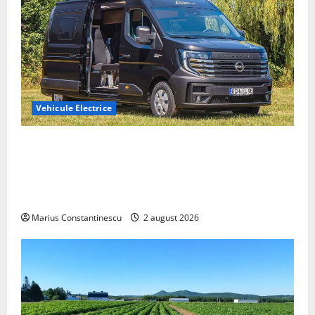
Vehicule Electrice
Interstar‑e Relax: Nissan și Eifelland au creat o
rulotă electrică care folosește bateria de 87 kWh nu
doar pentru tracțiune, ci și pentru încălzire complet
off‑grid
Marius Constantinescu
2 august 2026