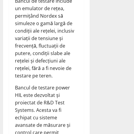
Bancul de testare include
un emulator de rețea,
permițând Nordex să
simuleze o gamă largă de
condiții ale rețelei, inclusiv
variații de tensiune și
frecvență, fluctuații de
putere, condiții slabe ale
rețelei și defecțiuni ale
rețelei, fără a fi nevoie de
testare pe teren.
Bancul de testare power
HIL este dezvoltat și
proiectat de R&D Test
Systems. Acesta va fi
echipat cu sisteme
avansate de măsurare și
control care permit