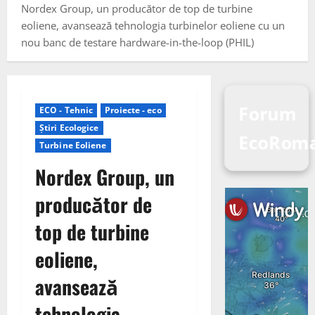
Nordex Group, un producător de top de turbine
eoliene, avansează tehnologia turbinelor eoliene cu un
nou banc de testare hardware-in-the-loop (PHIL)
Forum
ECO - Tehnic
Proiecte - eco
Știri Ecologice
EcoRoma
Turbine Eoliene
Nordex Group, un
producător de
top de turbine
eoliene,
avansează
tehnologia