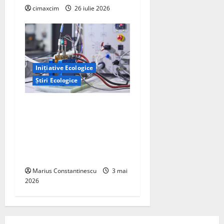
cimaxcim
26 iulie 2026
Inițiative Ecologice
Știri Ecologice
Un nou design al celulelor
de combustibil pe bază de
hidrogen ar putea debloca
tehnologii cheie de energie
curată
Marius Constantinescu
3 mai
2026