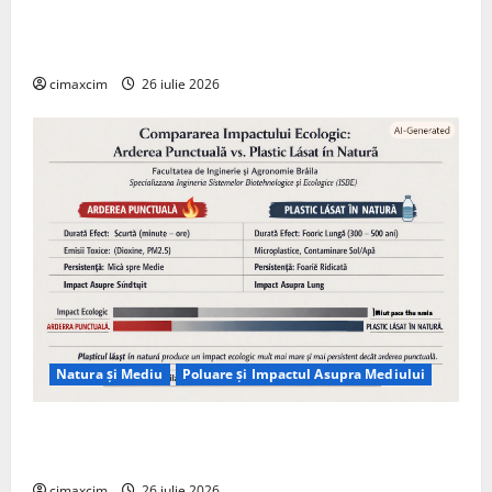
Agricultura Viitorului: Tranziția Ecologică bazată pe
Tehnologie, nu pe Chimicale
cimaxcim
26 iulie 2026
Natura și Mediu
Poluare și Impactul Asupra Mediului
Managementul deșeurilor în România: probleme
reale, soluții și tehnologii noi
cimaxcim
26 iulie 2026