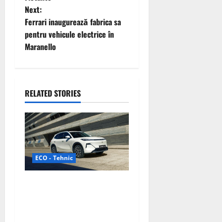
t
Next:
Ferrari inaugurează fabrica sa
n
pentru vehicule electrice în
Maranello
a
v
i
RELATED STORIES
g
a
t
ECO - Tehnic
i
Geely lansează „Thunder”,
o
unul dintre cele mai
compacte și eficiente
n
sisteme de acționare