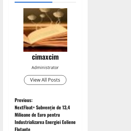
cimaxcim
Administrator
View All Posts
P
Previous:
NextFloat+ Subvenție de 13,4
o
Milioane de Euro pentru
Industrializarea Energiei Eoliene
s
Flotante