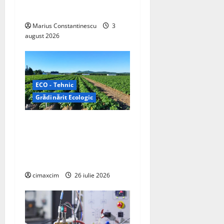
electrică din lume
Marius Constantinescu
3
august 2026
ECO - Tehnic
Grădinărit Ecologic
Agricultura Viitorului:
Tranziția Ecologică bazată
pe Tehnologie, nu pe
Chimicale
cimaxcim
26 iulie 2026