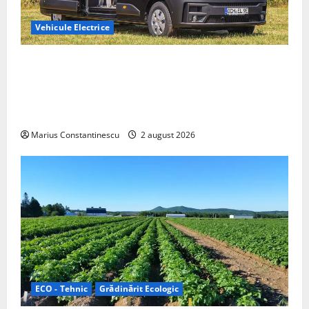
Vehicule Electrice
Interstar‑e Relax: Nissan și Eifelland au creat o
rulotă electrică care folosește bateria de 87 kWh nu
doar pentru tracțiune, ci și pentru încălzire complet
off‑grid
Marius Constantinescu
2 august 2026
ECO - Tehnic
Grădinărit Ecologic