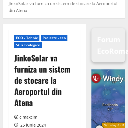
JinkoSolar va furniza un sistem de stocare la Aeroportul
din Atena
Forum
ECO - Tehnic
Proiecte - eco
Știri Ecologice
EcoRom
JinkoSolar va
furniza un sistem
de stocare la
Aeroportul din
Atena
cimaxcim
25 iunie 2024