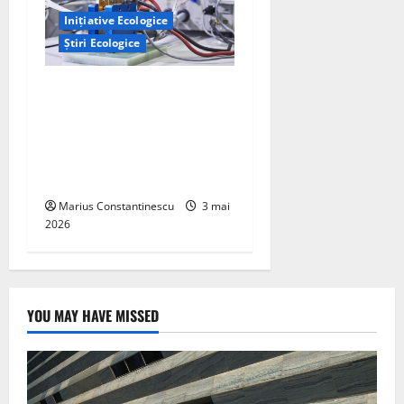
Inițiative Ecologice
Știri Ecologice
Un nou design al celulelor
de combustibil pe bază de
hidrogen ar putea debloca
tehnologii cheie de energie
curată
Marius Constantinescu
3 mai
2026
YOU MAY HAVE MISSED