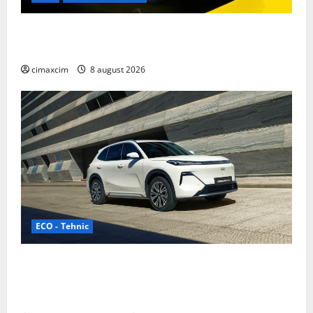
Nissan NX7: SUV-ul electrificat accesibil care extinde
gama Nissan în China
cimaxcim
8 august 2026
ECO - Tehnic
Geely lansează „Thunder”, unul dintre cele mai
compacte și eficiente sisteme de acționare electrică
din lume