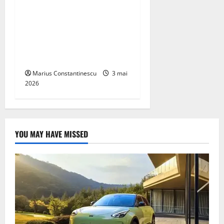
Un nou design al celulelor
de combustibil pe bază de
hidrogen ar putea debloca
tehnologii cheie de energie
curată
Marius Constantinescu
3 mai
2026
YOU MAY HAVE MISSED