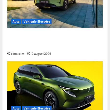
Auto
Vehicule Electrice
Geely E2 – cea mai ieftină mașină electrică din
China cu autonomie reală de 300 km. Analiză
completă 2026
cimaxcim
9 august 2026
Auto
Vehicule Electrice