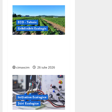
ECO - Tehnic
Grădinărit Ecologic
Agricultura Viitorului:
Tranziția Ecologică bazată
pe Tehnologie, nu pe
Chimicale
cimaxcim
26 iulie 2026
Inițiative Ecologice
Știri Ecologice