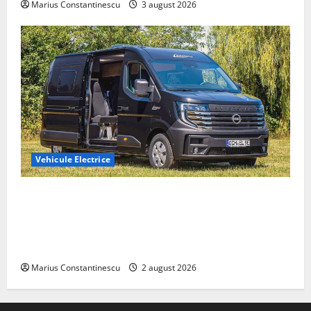
Marius Constantinescu
3 august 2026
Vehicule Electrice
Interstar‑e Relax: Nissan și Eifelland au creat o
rulotă electrică care folosește bateria de 87 kWh nu
doar pentru tracțiune, ci și pentru încălzire complet
off‑grid
Marius Constantinescu
2 august 2026