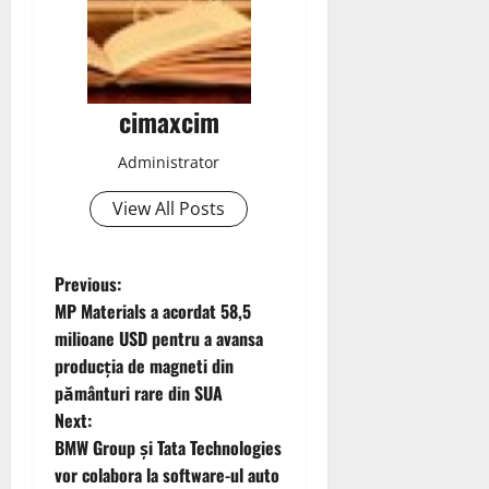
cimaxcim
Administrator
View All Posts
P
Previous:
MP Materials a acordat 58,5
o
milioane USD pentru a avansa
producția de magneti din
s
pământuri rare din SUA
t
Next:
BMW Group și Tata Technologies
n
vor colabora la software-ul auto