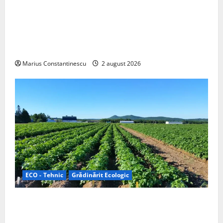
Interstar‑e Relax: Nissan și Eifelland au creat o
rulotă electrică care folosește bateria de 87 kWh nu
doar pentru tracțiune, ci și pentru încălzire complet
off‑grid
Marius Constantinescu
2 august 2026
ECO - Tehnic
Grădinărit Ecologic
Agricultura Viitorului: Tranziția Ecologică bazată pe
Tehnologie, nu pe Chimicale