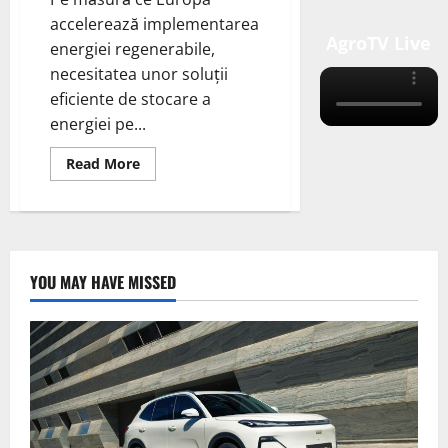
accelerează implementarea
AgroTV Live
energiei regenerabile,
necesitatea unor soluții
eficiente de stocare a
energiei pe...
Read
Read More
more
about
Sineng
Electric
sprijină
tranziția
energetică
a
YOU MAY HAVE MISSED
Europei:
soluții
avansate
de
stocare
de
lungă
durată
pentru
un
sistem
energetic