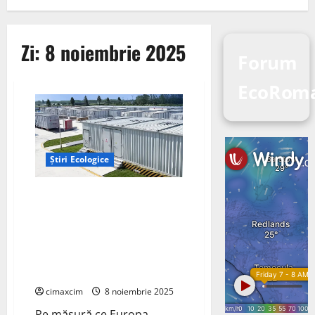
Zi:
8 noiembrie 2025
Forum
EcoRom
Știri Ecologice
Sineng Electric sprijină
tranziția energetică a Europei:
soluții avansate de stocare de
lungă durată pentru un sistem
energetic mai rezilient și
sustenabil
cimaxcim
8 noiembrie 2025
Pe măsură ce Europa