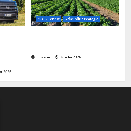
ECO - Tehnic
Grădinărit Ecologic
ifelland au
Agricultura Viitorului: Tranziția
 folosește
Ecologică bazată pe Tehnologie, nu pe
entru
Chimicale
zire complet
cimaxcim
26 iulie 2026
st 2026