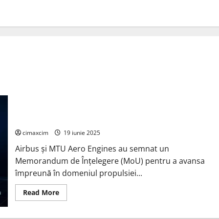
Airbus și MTU Aero Engines colaborează pentru a dezvolta
tehnologia pilelor de combustie cu hidrogen pentru aviație
cimaxcim
19 iunie 2025
Airbus și MTU Aero Engines au semnat un
Memorandum de Înțelegere (MoU) pentru a avansa
împreună în domeniul propulsiei...
Read
Read More
more
about
Airbus