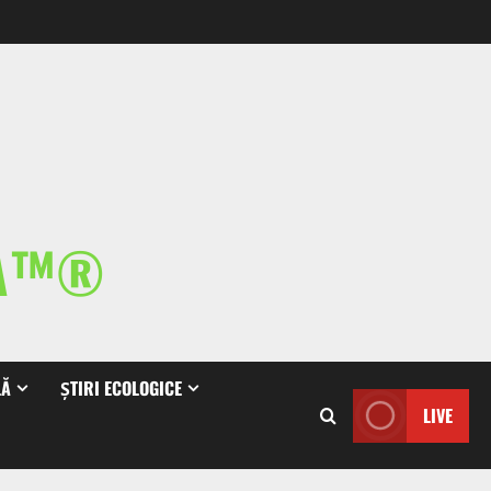
IA™®
LĂ
ȘTIRI ECOLOGICE
LIVE