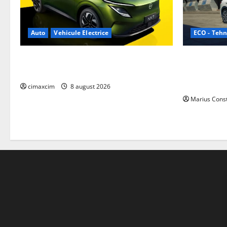
ECO - Tehn
Auto
Vehicule Electrice
Geely lanse
Nissan NX7: SUV-ul electrificat accesibil
cele mai co
care extinde gama Nissan în China
de acționar
cimaxcim
8 august 2026
Marius Cons