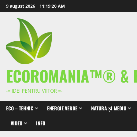
Skip
9 august 2026
11:19:20 AM
to
content
ECOROMANIA™® & 
-= IDEI PENTRU VIITOR =-
ECO – TEHNIC
ENERGIE VERDE
NATURA ȘI MEDIU
VIDEO
INFO