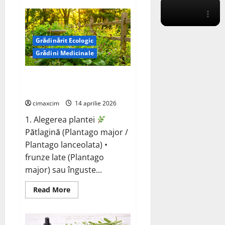
Nissan
Juke
va
fi
complet
electric
Grădinărit Ecologic
în
Grădini Medicinale
2027,
construit
pe
o
Pătlagină (Plantago major /
platformă
Plantago lanceolata)
Renault
Scenic
E-
cimaxcim
14 aprilie 2026
Tech
și
1. Alegerea plantei
Alpine
Pătlagină (Plantago major /
A390.
Plantago lanceolata) •
frunze late (Plantago
major) sau înguste...
Read
Read More
more
about
Pătlagină
(Plantago
major