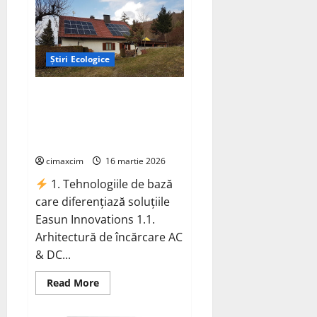
electrice,
de
la
experimente
de
laborator
Știri Ecologice
la
opțiuni
viabile
pentru
Easun Innovations
un
revoluționează încărcarea
viitor
sustenabil
mașinilor electrice cu soluții de
ultimă oră
cimaxcim
16 martie 2026
1. Tehnologiile de bază
care diferențiază soluțiile
Easun Innovations 1.1.
Arhitectură de încărcare AC
& DC...
Read
Read More
more
about
Easun