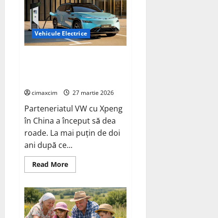
Vehicule Electrice
Cel mai mare și mai puternic
SUV electric de până acum de la
VW
cimaxcim
27 martie 2026
Parteneriatul VW cu Xpeng
în China a început să dea
roade. La mai puțin de doi
ani după ce...
Read
Read More
more
about
Cel
mai
mare
și
mai