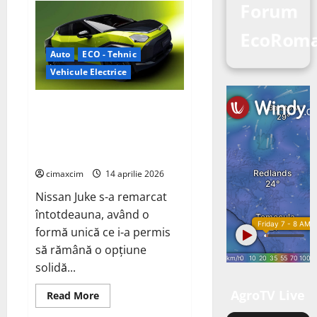
Forum
EcoRom
Auto
ECO - Tehnic
Vehicule Electrice
Nissan Juke va fi complet
electric în 2027, construit pe o
platformă Renault Scenic E-
Tech și Alpine A390.
cimaxcim
14 aprilie 2026
Nissan Juke s-a remarcat
întotdeauna, având o
formă unică ce i-a permis
să rămână o opțiune
solidă...
AgroTV Live
Read
Read More
more
about