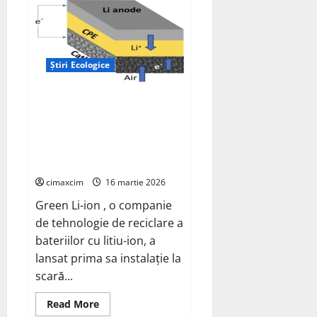
Innovations
revoluționează
încărcarea
mașinilor
electrice
cu
soluții
Știri Ecologice
de
ultimă
oră
Green Li-ion lansează prima
fabrică la scară comercială din
America de Nord care produce
materiale reciclate pentru
baterii Li-ion
cimaxcim
16 martie 2026
Green Li-ion , o companie
de tehnologie de reciclare a
bateriilor cu litiu-ion, a
lansat prima sa instalație la
scară...
Read
Read More
more