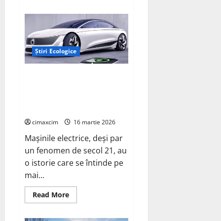
about
AEROCOMPACT,
a
lansat
o
extensie
pentru
Știri Ecologice
sistemul
său
de
acoperiș
Mașinile electrice, de la
plat
experimente de laborator la
COMPACTFLAT
SN2
opțiuni viabile pentru un viitor
sustenabil
cimaxcim
16 martie 2026
Mașinile electrice, deși par
un fenomen de secol 21, au
o istorie care se întinde pe
mai...
Read
Read More
more
about
Mașinile