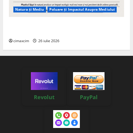
Natura și Mediu
Poluare și Impactul Asupra Mediului
Managementul deșeurilor în România: probleme
reale, soluții și tehnologii noi
cimaxcim
26 iulie 2026
Revolut
PayPal