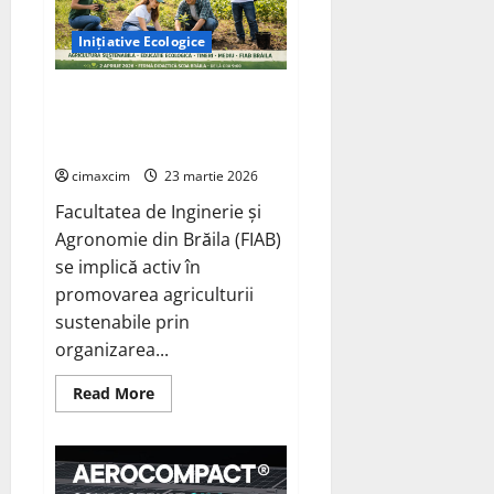
Inițiative Ecologice
Ziua Verde 2026” – Inițiativa
FIAB Brăila pentru o
agricultură sustenabilă
cimaxcim
23 martie 2026
Facultatea de Inginerie și
Agronomie din Brăila (FIAB)
se implică activ în
promovarea agriculturii
sustenabile prin
organizarea...
Read
Read More
more
about
Ziua
Verde
2026”
–