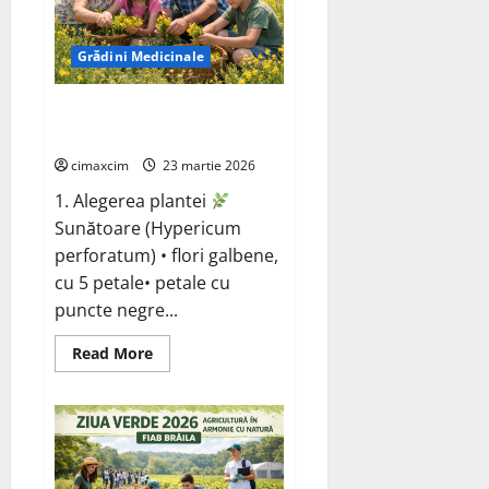
puternic
SUV
electric
de
Grădini Medicinale
până
acum
de
la
Sunătoare (Hypericum
VW
perforatum)
cimaxcim
23 martie 2026
1. Alegerea plantei
Sunătoare (Hypericum
perforatum) • flori galbene,
cu 5 petale• petale cu
puncte negre...
Read
Read More
more
about
Sunătoare
(Hypericum
perforatum)