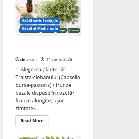
/
Plantago
lanceolata)
Grădinărit Ecologic
Grădini Medicinale
Traista-ciobanului (Capsella
bursa-pastoris)
cimaxcim
14 aprilie 2026
1. Alegerea plantei
Traista-ciobanului (Capsella
bursa-pastoris) • frunze
bazale dispuse în rozetă•
frunze alungite, ușor
zimțate•...
Read
Read More
more
about
Traista-
ciobanului