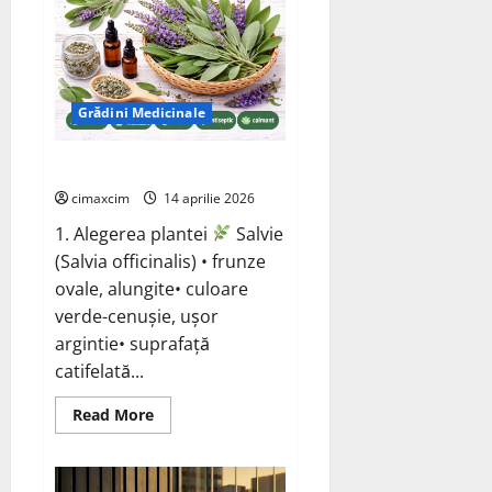
(Capsella
bursa-
pastoris)
Grădini Medicinale
Salvie (Salvia officinalis)
cimaxcim
14 aprilie 2026
1. Alegerea plantei
Salvie
(Salvia officinalis) • frunze
ovale, alungite• culoare
verde-cenușie, ușor
argintie• suprafață
catifelată...
Read
Read More
more
about
Salvie
(Salvia
officinalis)