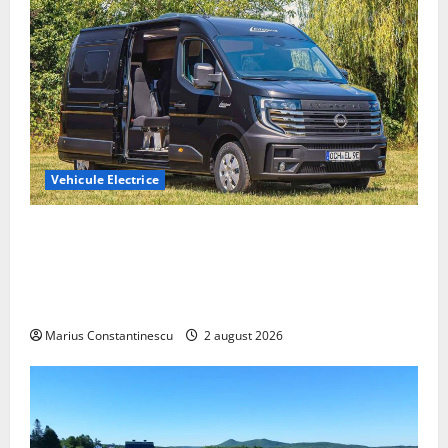
Vehicule Electrice
Interstar‑e Relax: Nissan și Eifelland au creat o
rulotă electrică care folosește bateria de 87 kWh nu
doar pentru tracțiune, ci și pentru încălzire complet
off‑grid
Marius Constantinescu
2 august 2026