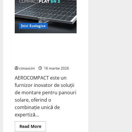
Inițiativa
FIAB
Brăila
pentru
o
agricultură
Știri Ecologice
sustenabilă
AEROCOMPACT, a lansat o
extensie pentru sistemul său
de acoperiș plat COMPACTFLAT
SN2
cimaxcim
16 martie 2026
AEROCOMPACT este un
furnizor inovator de soluții
de montare pentru panouri
solare, oferind o
combinație unică de
expertiză...
Read
Read More
more