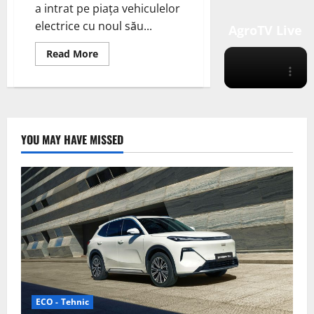
a intrat pe piața vehiculelor
electrice cu noul său...
AgroTV Live
Read
Read More
more
about
Primul
SUV
Electric
al
Mărcii
Acura
YOU MAY HAVE MISSED
a
intrat
pe
piața
vehiculelor
electrice
cu
noul
său
SUV,
Acura
ZDX
ECO - Tehnic