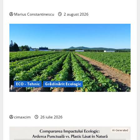
off‑grid
Marius Constantinescu
2 august 2026
ECO - Tehnic
Grădinărit Ecologic
Agricultura Viitorului: Tranziția Ecologică bazată pe
Tehnologie, nu pe Chimicale
cimaxcim
26 iulie 2026