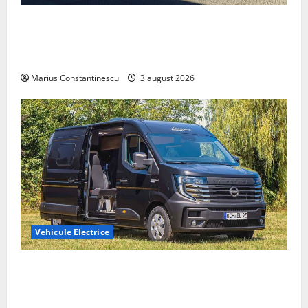
Geely lansează „Thunder”, unul dintre cele mai
compacte și eficiente sisteme de acționare electrică
din lume
Marius Constantinescu
3 august 2026
Vehicule Electrice
Interstar‑e Relax: Nissan și Eifelland au creat o
rulotă electrică care folosește bateria de 87 kWh nu
doar pentru tracțiune, ci și pentru încălzire complet