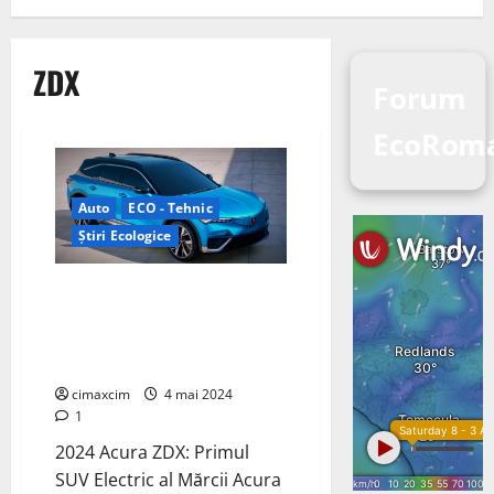
ZDX
Forum
EcoRom
Auto
ECO - Tehnic
Știri Ecologice
Primul SUV Electric al Mărcii
Acura a intrat pe piața
vehiculelor electrice cu noul
său SUV, Acura ZDX
cimaxcim
4 mai 2024
1
2024 Acura ZDX: Primul
SUV Electric al Mărcii Acura