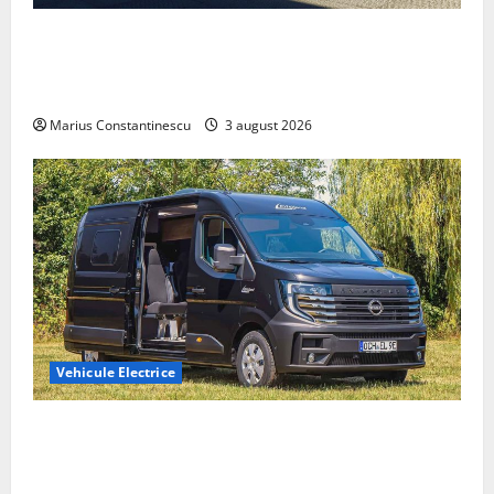
Geely lansează „Thunder”, unul dintre cele mai
compacte și eficiente sisteme de acționare electrică
din lume
Marius Constantinescu
3 august 2026
Vehicule Electrice
Interstar‑e Relax: Nissan și Eifelland au creat o
rulotă electrică care folosește bateria de 87 kWh nu
doar pentru tracțiune, ci și pentru încălzire complet