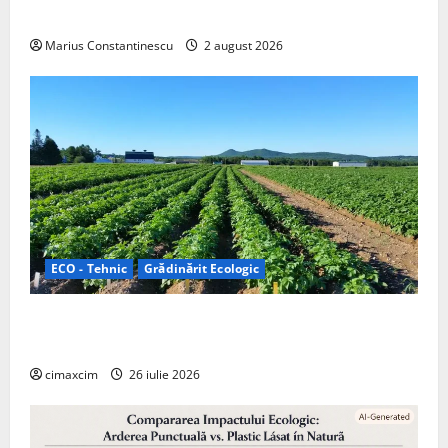
off‑grid
Marius Constantinescu
2 august 2026
ECO - Tehnic
Grădinărit Ecologic
Agricultura Viitorului: Tranziția Ecologică bazată pe
Tehnologie, nu pe Chimicale
cimaxcim
26 iulie 2026