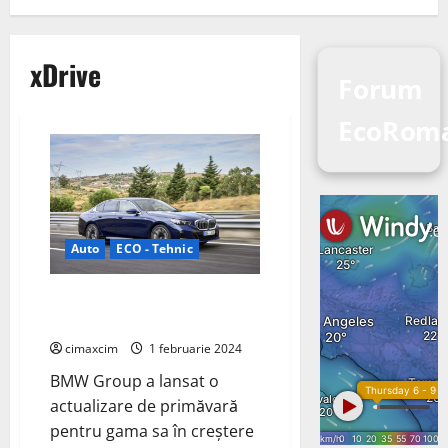
xDrive
Forum
EcoRom
Auto
ECO - Tehnic
BMW extinde gama i5 electric
cu varianta awd
cimaxcim
1 februarie 2024
BMW Group a lansat o
actualizare de primăvară
pentru gama sa în creștere