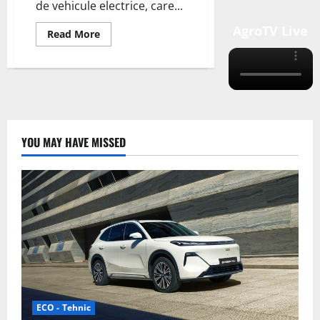
de vehicule electrice, care...
AgroTV Live
Read
Read More
more
about
BMW
extinde
gama
i5
electric
cu
varianta
awd
YOU MAY HAVE MISSED
ECO - Tehnic