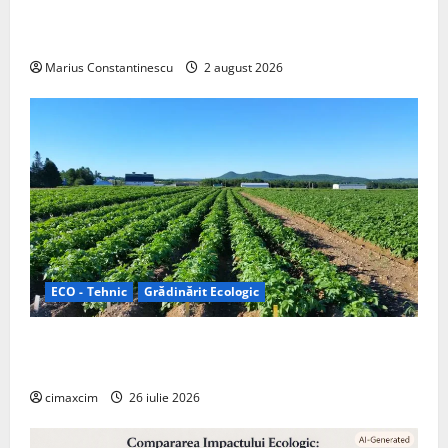
doar pentru tracțiune, ci și pentru încălzire complet
off‑grid
Marius Constantinescu
2 august 2026
ECO - Tehnic
Grădinărit Ecologic
Agricultura Viitorului: Tranziția Ecologică bazată pe
Tehnologie, nu pe Chimicale
cimaxcim
26 iulie 2026