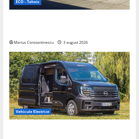
ECO - Tehnic
Geely lansează „Thunder”, unul dintre cele mai
compacte și eficiente sisteme de acționare electrică
din lume
Marius Constantinescu
3 august 2026
Vehicule Electrice
Interstar‑e Relax: Nissan și Eifelland au creat o
rulotă electrică care folosește bateria de 87 kWh nu