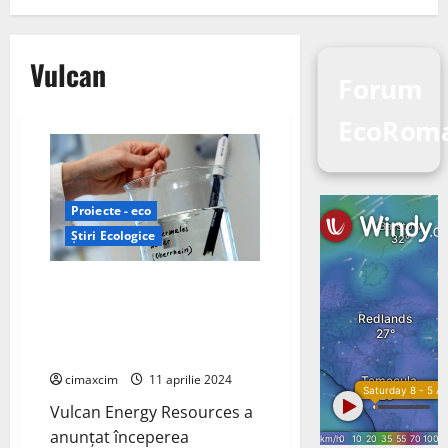
Vulcan
Forum
EcoRom
Proiecte - eco
Știri Ecologice
Vulcan Energy Resources a
anunțat începerea producției
(SOP) a primului produs cu
clorură de litiu (LiCl)
cimaxcim
11 aprilie 2024
Vulcan Energy Resources a
anunțat începerea