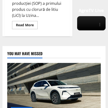
producției (SOP) a primului
produs cu clorură de litiu
AgroTV Live
(LiCl) la Uzina...
Read
Read More
more
about
Vulcan
Energy
Resources
a
anunțat
începerea
YOU MAY HAVE MISSED
producției
(SOP)
a
primului
produs
cu
clorură
de
litiu
(LiCl)