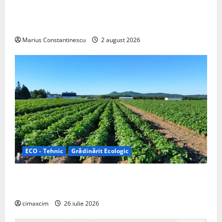
rulotă electrică care folosește bateria de 87 kWh nu
doar pentru tracțiune, ci și pentru încălzire complet
off‑grid
Marius Constantinescu
2 august 2026
ECO - Tehnic
Grădinărit Ecologic
Agricultura Viitorului: Tranziția Ecologică bazată pe
Tehnologie, nu pe Chimicale
cimaxcim
26 iulie 2026