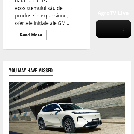
dată ca parte a
ecosistemului său de
AgroTV Live
produse în expansiune,
ofertele inițiale ale GM...
Read
Read More
more
about
GM
Energy
pentru
clienții
rezidențiali
vor
YOU MAY HAVE MISSED
permite
utilizarea
tehnologiei
de
încărcare
bidirecțională
de
la
vehicul
la
casă
(V2H)