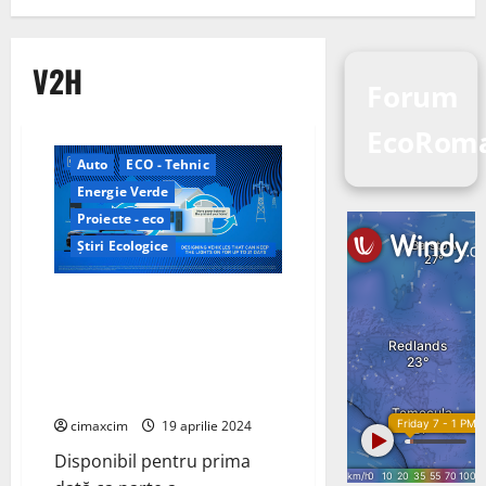
V2H
Forum
EcoRom
Auto
ECO - Tehnic
Energie Verde
Proiecte - eco
Știri Ecologice
GM Energy pentru clienții
rezidențiali vor permite
utilizarea tehnologiei de
încărcare bidirecțională de la
vehicul la casă (V2H)
cimaxcim
19 aprilie 2024
Disponibil pentru prima