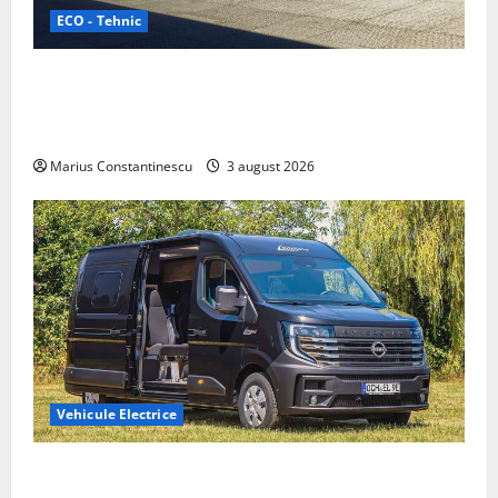
ECO - Tehnic
Geely lansează „Thunder”, unul dintre cele mai
compacte și eficiente sisteme de acționare electrică
din lume
Marius Constantinescu
3 august 2026
Vehicule Electrice
Interstar‑e Relax: Nissan și Eifelland au creat o