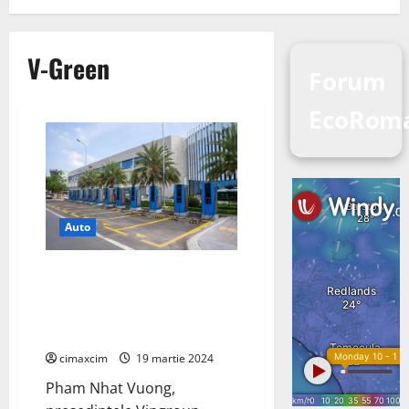
V-Green
Forum
EcoRoma
Auto
Fondatorul VinFast lansează
compania globală de stații de
încărcare pentru vehicule
electrice V-Green
cimaxcim
19 martie 2024
Pham Nhat Vuong,