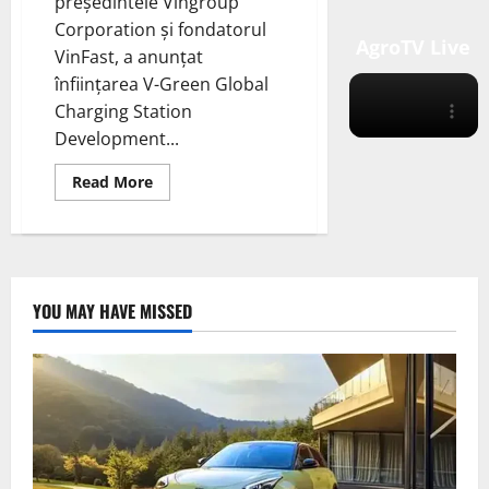
președintele Vingroup
Corporation și fondatorul
AgroTV Live
VinFast, a anunțat
înființarea V-Green Global
Charging Station
Development...
Read
Read More
more
about
Fondatorul
VinFast
lansează
compania
globală
de
YOU MAY HAVE MISSED
stații
de
încărcare
pentru
vehicule
electrice
V-
Green