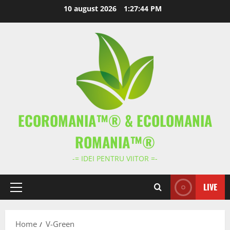
Skip
10 august 2026
1:27:44 PM
to
content
ECOROMANIA™® & ECOLOMANIA
ROMANIA™®
-= IDEI PENTRU VIITOR =-
LIVE
Primary
Menu
Home
V-Green