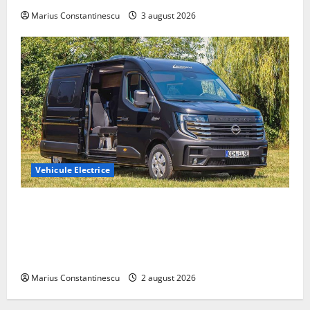
Marius Constantinescu
3 august 2026
Vehicule Electrice
Interstar‑e Relax: Nissan și Eifelland au creat o
rulotă electrică care folosește bateria de 87 kWh nu
doar pentru tracțiune, ci și pentru încălzire complet
off‑grid
Marius Constantinescu
2 august 2026