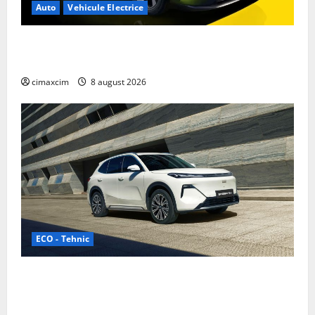
Auto
Vehicule Electrice
Nissan NX7: SUV-ul electrificat accesibil care extinde
gama Nissan în China
cimaxcim
8 august 2026
ECO - Tehnic
Geely lansează „Thunder”, unul dintre cele mai
compacte și eficiente sisteme de acționare electrică
din lume