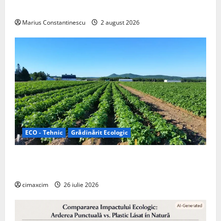
off‑grid
Marius Constantinescu
2 august 2026
ECO - Tehnic
Grădinărit Ecologic
Agricultura Viitorului: Tranziția Ecologică bazată pe
Tehnologie, nu pe Chimicale
cimaxcim
26 iulie 2026