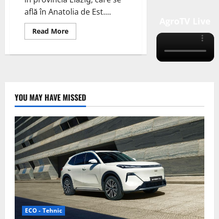
află în Anatolia de Est....
AgroTV Live
Read
Read More
more
about
Prima
centrală
solară
plutitoare
din
Turcia
YOU MAY HAVE MISSED
ECO - Tehnic