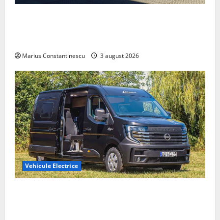
Geely lansează „Thunder”, unul dintre cele mai
compacte și eficiente sisteme de acționare electrică
din lume
Marius Constantinescu
3 august 2026
Vehicule Electrice
Interstar‑e Relax: Nissan și Eifelland au creat o
rulotă electrică care folosește bateria de 87 kWh nu
doar pentru tracțiune, ci și pentru încălzire complet