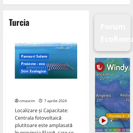
Turcia
Forum
EcoRom
Panouri Solare
Proiecte - eco
Știri Ecologice
Prima centrală solară
plutitoare din Turcia
cimaxcim
7 aprilie 2024
Localizare și Capacitate:
Centrala fotovoltaică
plutitoare este amplasată
în provincia Elazığ, care se