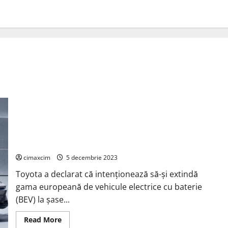
Toyota dezvăluie două concepte crossover EV care vor sosi
până în 2025
cimaxcim
5 decembrie 2023
Toyota a declarat că intenționează să-și extindă
gama europeană de vehicule electrice cu baterie
(BEV) la șase...
Read
Read More
more