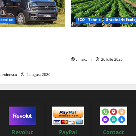
ectrice
ECO - Tehnic
Grădinărit Ecolo
Relax: Nissan și Eifelland au
Agricultura Viitorului: Tranzi
otă electrică care folosește
Ecologică bazată pe Tehnolog
87 kWh nu doar pentru
Chimicale
i și pentru încălzire complet
cimaxcim
26 iulie 2026
tantinescu
2 august 2026
Revolut
PayPal
Contact