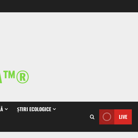
IA™®
LĂ
ȘTIRI ECOLOGICE
LIVE