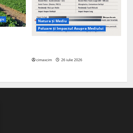
gic
Natura și Mediu
Poluare și Impactul Asupra Mediului
ția
ie, nu pe
Managementul deșeurilor în România:
probleme reale, soluții și tehnologii noi
cimaxcim
26 iulie 2026