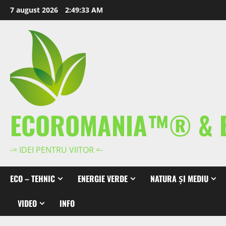
Skip
7 august 2026
2:49:34 AM
to
content
ECOROMANIA™® & 
-= IDEI PENTRU VIITOR =-
ECO – TEHNIC
ENERGIE VERDE
NATURA ȘI MEDIU
VIDEO
INFO