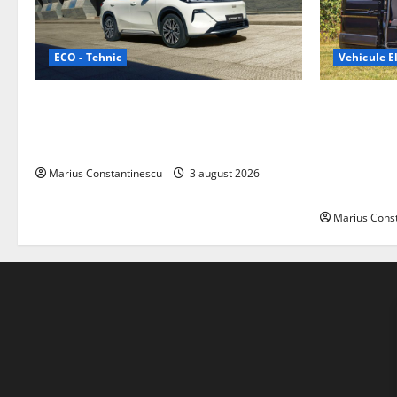
ECO - Tehnic
Vehicule El
Geely lansează „Thunder”, unul dintre
Interstar‑e 
cele mai compacte și eficiente sisteme
creat o rul
de acționare electrică din lume
bateria de 
tracțiune, c
Marius Constantinescu
3 august 2026
off‑grid
Marius Cons