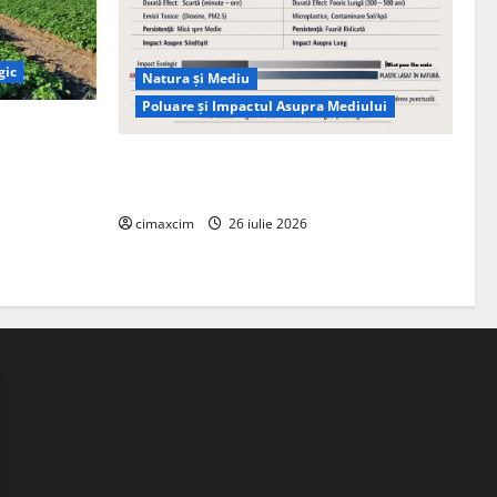
gic
Natura și Mediu
Poluare și Impactul Asupra Mediului
ția
ie, nu pe
Managementul deșeurilor în România:
probleme reale, soluții și tehnologii noi
cimaxcim
26 iulie 2026