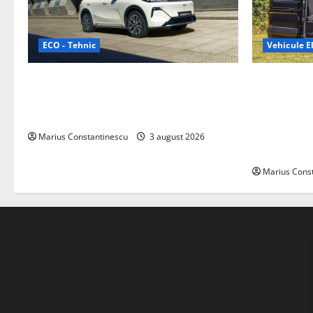
ECO - Tehnic
Vehicule El
Geely lansează „Thunder”, unul dintre
Interstar‑e 
cele mai compacte și eficiente sisteme
creat o rul
de acționare electrică din lume
bateria de 
tracțiune, c
Marius Constantinescu
3 august 2026
off‑grid
Marius Cons