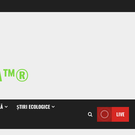
IA™®
LĂ
ȘTIRI ECOLOGICE
LIVE