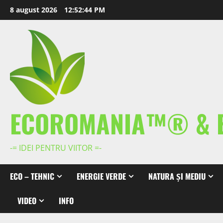
Skip
8 august 2026
12:52:44 PM
to
content
ECOROMANIA™® & 
-= IDEI PENTRU VIITOR =-
ECO – TEHNIC
ENERGIE VERDE
NATURA ȘI MEDIU
VIDEO
INFO