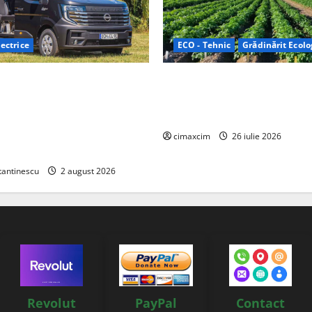
ectrice
ECO - Tehnic
Grădinărit Ecolo
Relax: Nissan și Eifelland au
Agricultura Viitorului: Tranzi
otă electrică care folosește
Ecologică bazată pe Tehnolog
87 kWh nu doar pentru
Chimicale
i și pentru încălzire complet
cimaxcim
26 iulie 2026
tantinescu
2 august 2026
Revolut
PayPal
Contact