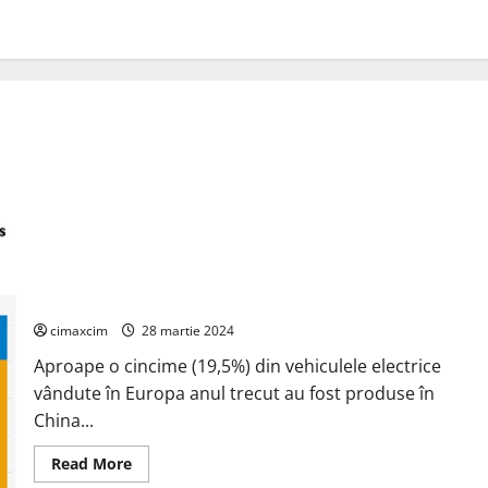
T&E: Unul din patru vehicule electrice vândute în Europa în
acest an va fi fabricat în China
cimaxcim
28 martie 2024
Aproape o cincime (19,5%) din vehiculele electrice
vândute în Europa anul trecut au fost produse în
China...
Read
Read More
more