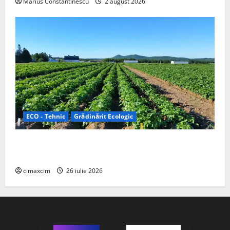
Marius Constantinescu
2 august 2026
ECO - Tehnic
Grădinărit Ecologic
Agricultura Viitorului: Tranziția Ecologică bazată pe
Tehnologie, nu pe Chimicale
cimaxcim
26 iulie 2026