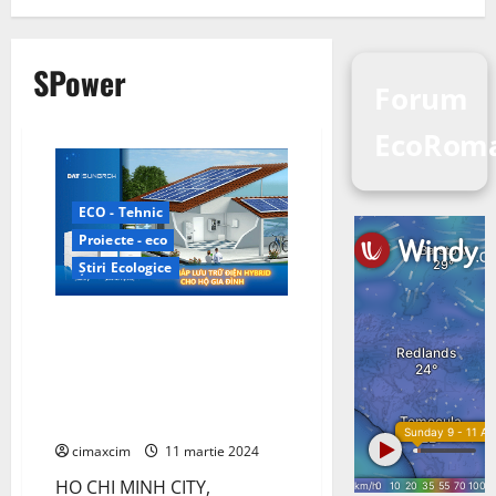
SPower
Forum
EcoRom
ECO - Tehnic
Proiecte - eco
Știri Ecologice
DAT Group cu SPower și LONGi
au încheiat un parteneriat
pentru furnizarea de panouri
solare de înaltă eficiență de 45
MWp
cimaxcim
11 martie 2024
HO CHI MINH CITY,