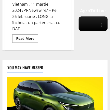
Vietnam , 11 martie
AgroTV Live
2024 /PRNewswire/ – Pe
26 februarie , LONGi a
încheiat un parteneriat cu
DAT...
Read
Read More
more
about
DAT
Group
cu
SPower
și
LONGi
YOU MAY HAVE MISSED
au
încheiat
un
parteneriat
pentru
furnizarea
de
panouri
solare
de
înaltă
eficiență