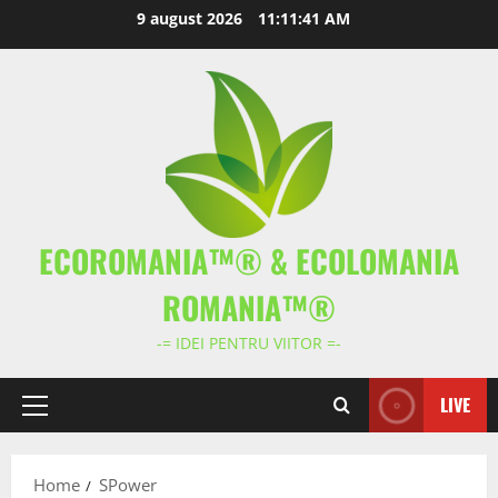
Skip
9 august 2026
11:11:41 AM
to
content
ECOROMANIA™® & ECOLOMANIA
ROMANIA™®
-= IDEI PENTRU VIITOR =-
LIVE
Primary
Menu
Home
SPower