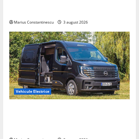
compacte și eficiente sisteme de acționare electrică
din lume
Marius Constantinescu
3 august 2026
Vehicule Electrice
Interstar‑e Relax: Nissan și Eifelland au creat o
rulotă electrică care folosește bateria de 87 kWh nu
doar pentru tracțiune, ci și pentru încălzire complet
off‑grid