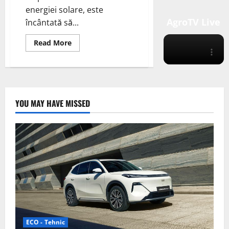
energiei solare, este
AgroTV Live
încântată să...
Read
Read More
more
about
REC
Group,a
primit
premiul
„Cele
mai
YOU MAY HAVE MISSED
bune
panouri
solare”
ECO - Tehnic