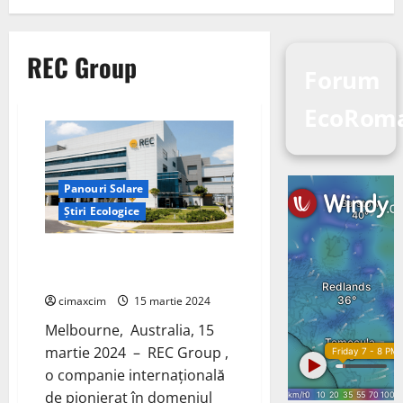
REC Group
Forum
EcoRom
Panouri Solare
Știri Ecologice
REC Group,a primit premiul
„Cele mai bune panouri solare”
cimaxcim
15 martie 2024
Melbourne, Australia, 15
martie 2024 – REC Group ,
o companie internațională
de pionierat în domeniul