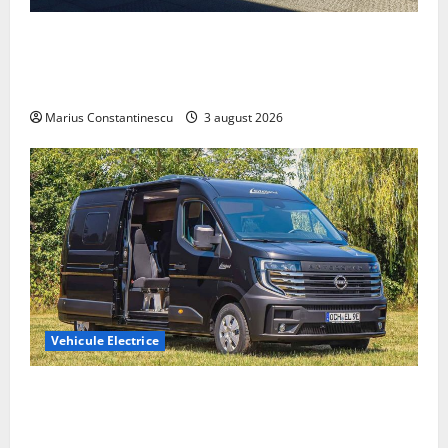
Geely lansează „Thunder”, unul dintre cele mai
compacte și eficiente sisteme de acționare electrică
din lume
Marius Constantinescu
3 august 2026
Vehicule Electrice
Interstar‑e Relax: Nissan și Eifelland au creat o
rulotă electrică care folosește bateria de 87 kWh nu
doar pentru tracțiune, ci și pentru încălzire complet