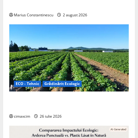
off‑grid
Marius Constantinescu
2 august 2026
ECO - Tehnic
Grădinărit Ecologic
Agricultura Viitorului: Tranziția Ecologică bazată pe
Tehnologie, nu pe Chimicale
cimaxcim
26 iulie 2026