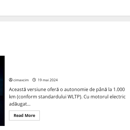
Renault a dezvăluit versiunea de înaltă performanță a
modelului Rafale: Renault Rafale E-Tech 4×4 300 CP
cimaxcim
19 mai 2024
Această versiune oferă o autonomie de până la 1.000
km (conform standardului WLTP). Cu motorul electric
adăugat...
Read
Read More
more
about
Renault