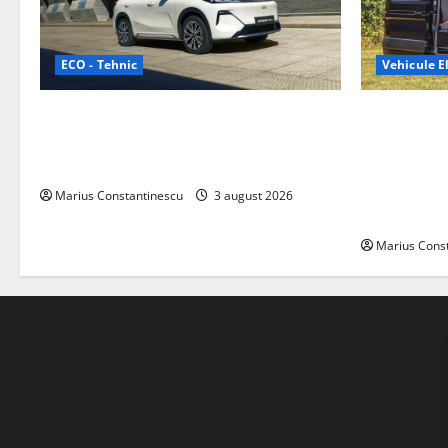
ECO - Tehnic
Vehicule El
Geely lansează „Thunder”, unul dintre
Interstar‑e 
cele mai compacte și eficiente sisteme
creat o rul
de acționare electrică din lume
bateria de 
tracțiune, c
Marius Constantinescu
3 august 2026
off‑grid
Marius Cons