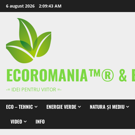
Skip
6 august 2026
2:09:44 AM
to
content
ECOROMANIA™® & 
-= IDEI PENTRU VIITOR =-
ECO – TEHNIC
ENERGIE VERDE
NATURA ȘI MEDIU
VIDEO
INFO