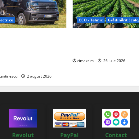
ectrice
ECO - Tehnic
Grădinărit Ecolo
Relax: Nissan și Eifelland au
Agricultura Viitorului: Tranzi
otă electrică care folosește
Ecologică bazată pe Tehnolog
87 kWh nu doar pentru
Chimicale
i și pentru încălzire complet
cimaxcim
26 iulie 2026
tantinescu
2 august 2026
Revolut
PayPal
Contact