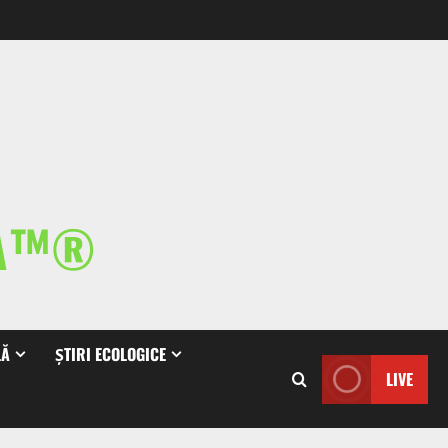
IA™®
LĂ
ȘTIRI ECOLOGICE
LIVE