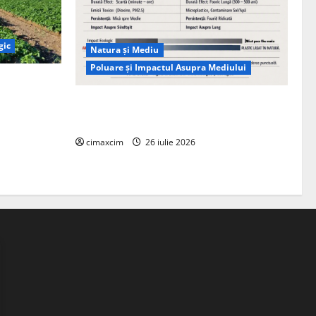
gic
Natura și Mediu
Poluare și Impactul Asupra Mediului
ția
ie, nu pe
Managementul deșeurilor în România:
probleme reale, soluții și tehnologii noi
cimaxcim
26 iulie 2026