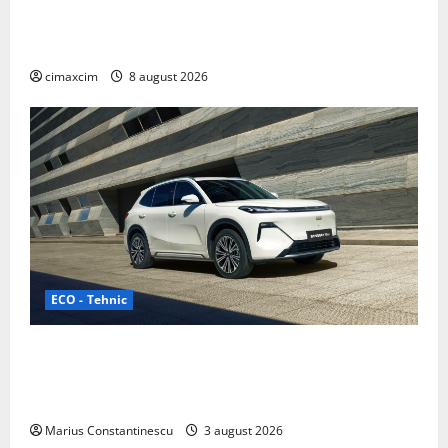
Nissan NX7: SUV-ul electrificat accesibil care extinde
gama Nissan în China
cimaxcim
8 august 2026
ECO - Tehnic
Geely lansează „Thunder”, unul dintre cele mai
compacte și eficiente sisteme de acționare electrică
din lume
Marius Constantinescu
3 august 2026