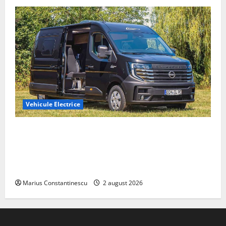
Vehicule Electrice
Interstar‑e Relax: Nissan și Eifelland au creat o
rulotă electrică care folosește bateria de 87 kWh nu
doar pentru tracțiune, ci și pentru încălzire complet
off‑grid
Marius Constantinescu
2 august 2026