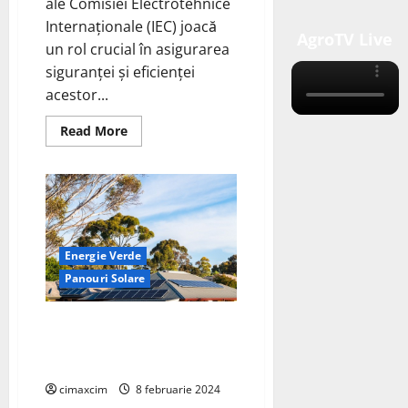
ale Comisiei Electrotehnice
Internaționale (IEC) joacă
AgroTV Live
un rol crucial în asigurarea
siguranței și eficienței
acestor...
Read
Read More
more
about
IEC
a
actualizat
standardele
pentru
testarea
sistemelor
Energie Verde
PV,
cu
Panouri Solare
scopul
de
a
face
Trina Solar, a anunțat că primul
procesul
PV Vertex S+ 505W a ieșit de pe
mai
sigur
linia de producție din fabrica
și
mai
cimaxcim
8 februarie 2024
fiabil.