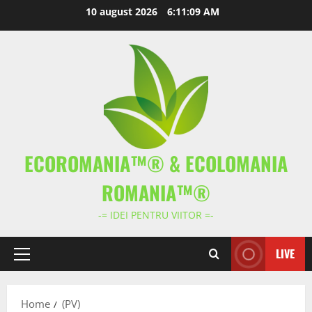
Skip
10 august 2026
6:11:10 AM
to
content
ECOROMANIA™® & ECOLOMANIA
ROMANIA™®
-= IDEI PENTRU VIITOR =-
LIVE
Primary
Menu
Home
(PV)