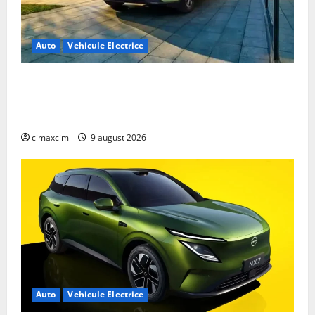
Auto
Vehicule Electrice
Geely E2 – cea mai ieftină mașină electrică din
China cu autonomie reală de 300 km. Analiză
completă 2026
cimaxcim
9 august 2026
Auto
Vehicule Electrice