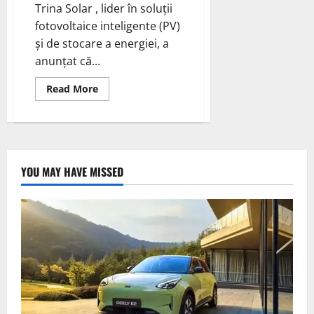
Trina Solar , lider în soluții
fotovoltaice inteligente (PV)
și de stocare a energiei, a
anunțat că...
Read
Read More
more
about
Trina
Solar,
a
anunțat
că
primul
YOU MAY HAVE MISSED
PV
Vertex
S+
505W
a
ieșit
de
pe
linia
de
producție
din
fabrica