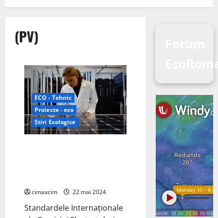
(PV)
Forum
EcoRoma
ECO - Tehnic
Proiecte - eco
Știri Ecologice
IEC a actualizat standardele
pentru testarea sistemelor PV,
cu scopul de a face procesul
mai sigur și mai fiabil.
cimaxcim
22 mai 2024
Standardele Internaționale