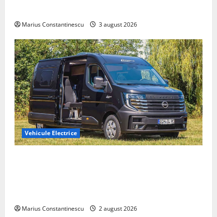
din lume
Marius Constantinescu
3 august 2026
Vehicule Electrice
Interstar‑e Relax: Nissan și Eifelland au creat o
rulotă electrică care folosește bateria de 87 kWh nu
doar pentru tracțiune, ci și pentru încălzire complet
off‑grid
Marius Constantinescu
2 august 2026