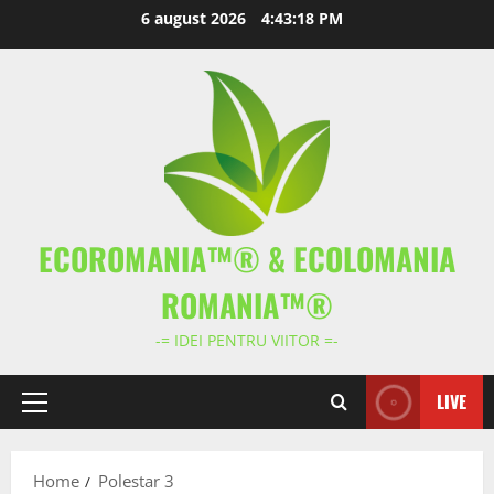
Skip
6 august 2026
4:43:18 PM
to
content
ECOROMANIA™® & ECOLOMANIA
ROMANIA™®
-= IDEI PENTRU VIITOR =-
LIVE
Primary
Menu
Home
Polestar 3