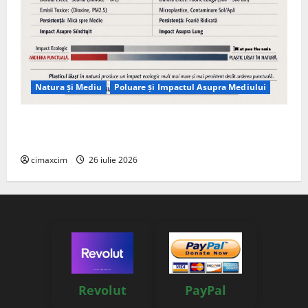
Natura și Mediu
Poluare și Impactul Asupra Mediului
Managementul deșeurilor în România: probleme
reale, soluții și tehnologii noi
cimaxcim
26 iulie 2026
Revolut
PayPal