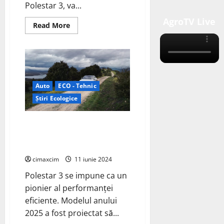
Polestar 3, va...
AgroTV Live
Read
Read More
more
about
Polestar
3:
Upgrade
Tehnologic
Major
pentru
Auto
ECO - Tehnic
2026
Știri Ecologice
Polestar 3, SUV-ul electric care
redefinește performanța
eficientă
cimaxcim
11 iunie 2024
Polestar 3 se impune ca un
pionier al performanței
eficiente. Modelul anului
2025 a fost proiectat să...