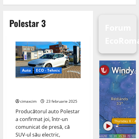
Polestar 3
Forum
EcoRom
Auto
ECO - Tehnic
Polestar 3: Upgrade Tehnologic
Major pentru 2026
cimaxcim
23 februarie 2025
Producătorul auto Polestar
a confirmat joi, într-un
comunicat de presă, că
SUV-ul său electric,