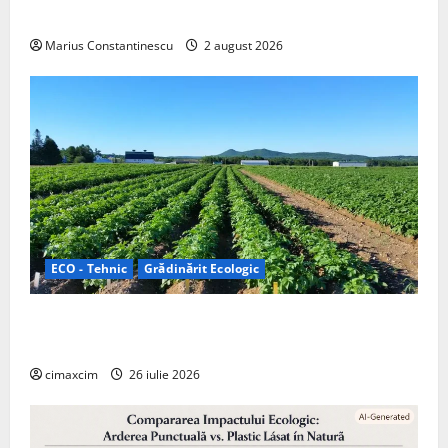
off‑grid
Marius Constantinescu
2 august 2026
ECO - Tehnic
Grădinărit Ecologic
Agricultura Viitorului: Tranziția Ecologică bazată pe
Tehnologie, nu pe Chimicale
cimaxcim
26 iulie 2026