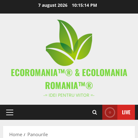
Skip
7 august 2026
10:15:14 PM
to
content
ECOROMANIA™® & ECOLOMANIA
ROMANIA™®
-= IDEI PENTRU VIITOR =-
LIVE
Primary
Menu
Home
Panourile