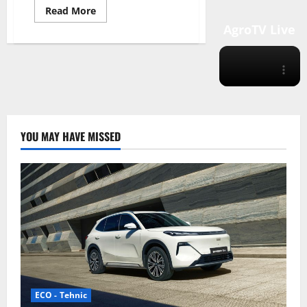
Read
Read More
more
AgroTV Live
about
Panourile
Solare
Fotovoltaice
YOU MAY HAVE MISSED
ECO - Tehnic