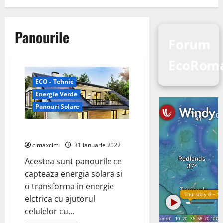
Panourile
Forum
EcoRom
ECO - Tehnic
Energie Verde
Panouri Solare
Panourile Solare Fotovoltaice
cimaxcim
31 ianuarie 2022
Acestea sunt panourile ce
capteaza energia solara si
o transforma in energie
elctrica cu ajutorul
celulelor cu...