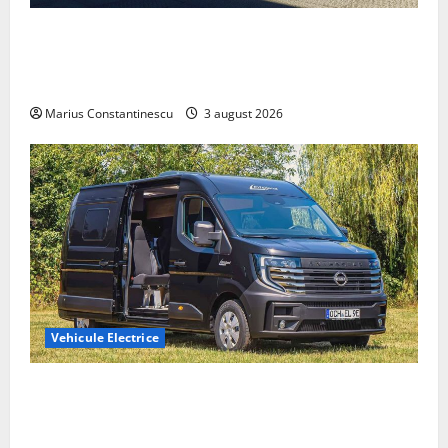
Geely lansează „Thunder”, unul dintre cele mai
compacte și eficiente sisteme de acționare electrică
din lume
Marius Constantinescu
3 august 2026
Vehicule Electrice
Interstar‑e Relax: Nissan și Eifelland au creat o
rulotă electrică care folosește bateria de 87 kWh nu
doar pentru tracțiune, ci și pentru încălzire complet