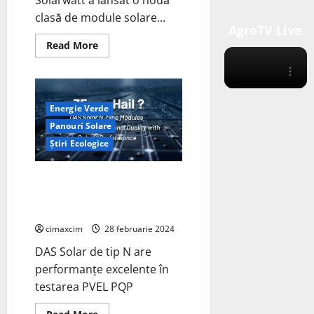
clasă de module solare...
AgroTV Live
Read
Read More
more
about
Solarwatt
Revolutionează
Industria
Fotovoltaică
Energie Verde
cu
Noile
Panouri Solare
Module
de
Știri Ecologice
450
Wp
Modulul DAS Solar de tip N are
performanțe excelente în
testarea PVEL PQP
cimaxcim
28 februarie 2024
DAS Solar de tip N are
performanțe excelente în
testarea PVEL PQP
Read