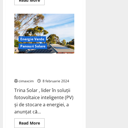
Read More
more
about
Modulul
DAS
Solar
de
tip
N
are
Energie Verde
performanțe
excelente
Panouri Solare
în
testarea
PVEL
PQP
Trina Solar, a anunțat că primul
PV Vertex S+ 505W a ieșit de pe
linia de producție din fabrica
cimaxcim
8 februarie 2024
Trina Solar , lider în soluții
fotovoltaice inteligente (PV)
și de stocare a energiei, a
anunțat că...
Read
Read More
more