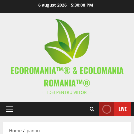
Skip
6 august 2026
5:30:08 PM
to
content
ECOROMANIA™® & ECOLOMANIA
ROMANIA™®
-= IDEI PENTRU VIITOR =-
LIVE
Primary
Menu
Home
panou