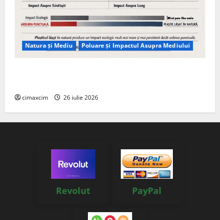
Natura și Mediu
Poluare și Impactul Asupra Mediului
Managementul deșeurilor în România: probleme
reale, soluții și tehnologii noi
cimaxcim
26 iulie 2026
Revolut
PayPal