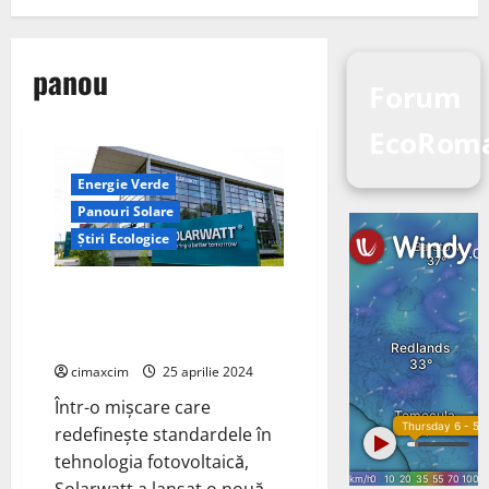
panou
Forum
EcoRom
Energie Verde
Panouri Solare
Știri Ecologice
Solarwatt Revolutionează
Industria Fotovoltaică cu Noile
Module de 450 Wp
cimaxcim
25 aprilie 2024
Într-o mișcare care
redefinește standardele în
tehnologia fotovoltaică,
Solarwatt a lansat o nouă