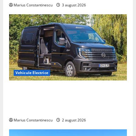
Marius Constantinescu
3 august 2026
Vehicule Electrice
Interstar‑e Relax: Nissan și Eifelland au creat o
rulotă electrică care folosește bateria de 87 kWh nu
doar pentru tracțiune, ci și pentru încălzire complet
off‑grid
Marius Constantinescu
2 august 2026