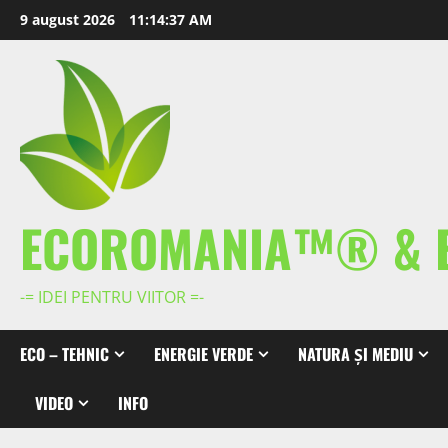
Skip
9 august 2026
11:14:37 AM
to
content
ECOROMANIA™® & 
-= IDEI PENTRU VIITOR =-
ECO – TEHNIC
ENERGIE VERDE
NATURA ȘI MEDIU
VIDEO
INFO