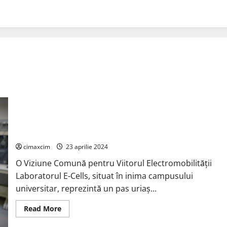
Inaugurarea Laboratorului E-Cells la Universitatea din
Bologna: O Colaborare Inovatoare cu Ferrari și NXP
cimaxcim
23 aprilie 2024
O Viziune Comună pentru Viitorul Electromobilității
Laboratorul E-Cells, situat în inima campusului
universitar, reprezintă un pas uriaș...
Read
Read More
more
about