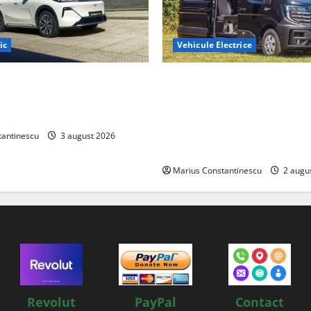
ic
Vehicule Electrice
ază „Thunder”, unul dintre
Interstar‑e Relax: Nissan și E
mpacte și eficiente sisteme
creat o rulotă electrică care
e electrică din lume
bateria de 87 kWh nu doar p
tracțiune, ci și pentru încăl
tantinescu
3 august 2026
off‑grid
Marius Constantinescu
2 augu
Revolut
PayPal
Contact