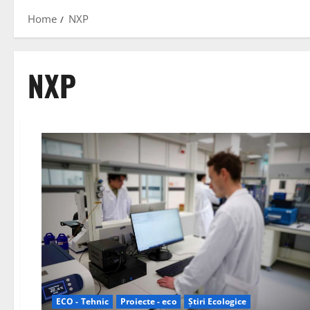
Home
NXP
NXP
ECO - Tehnic
Proiecte - eco
Știri Ecologice