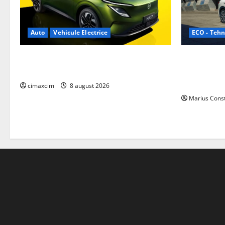
ECO - Tehn
Auto
Vehicule Electrice
Geely lanse
Nissan NX7: SUV-ul electrificat accesibil
cele mai co
care extinde gama Nissan în China
de acționar
cimaxcim
8 august 2026
Marius Cons