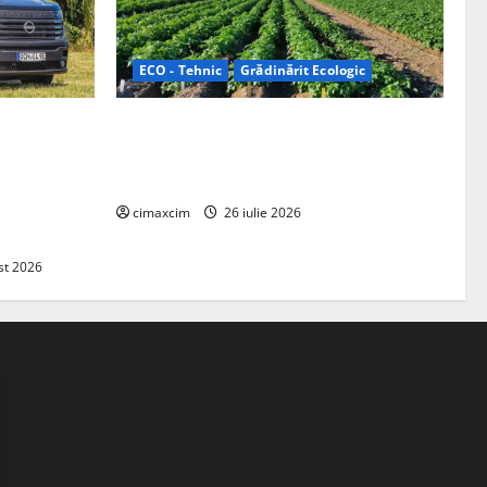
ECO - Tehnic
Grădinărit Ecologic
ifelland au
Agricultura Viitorului: Tranziția
 folosește
Ecologică bazată pe Tehnologie, nu pe
entru
Chimicale
zire complet
cimaxcim
26 iulie 2026
st 2026