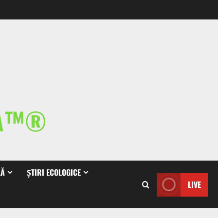
IA™®
LĂ
ȘTIRI ECOLOGICE
LIVE