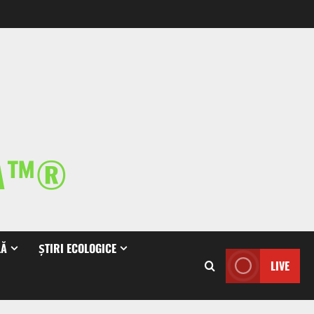
IA™®
LĂ
ȘTIRI ECOLOGICE
LIVE