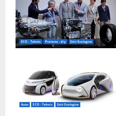
ECO - Tehnic
Proiecte - diy
Știri Ecologice
Auto
ECO - Tehnic
Știri Ecologice