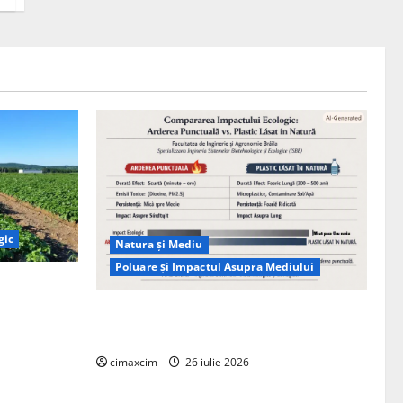
gic
Natura și Mediu
Poluare și Impactul Asupra Mediului
ția
ie, nu pe
Managementul deșeurilor în România:
probleme reale, soluții și tehnologii noi
cimaxcim
26 iulie 2026