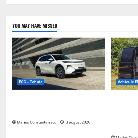
YOU MAY HAVE MISSED
ECO - Tehnic
Vehicule El
Geely lansează „Thunder”, unul dintre
Interstar‑e 
cele mai compacte și eficiente sisteme
creat o rul
de acționare electrică din lume
bateria de 
tracțiune, c
Marius Constantinescu
3 august 2026
off‑grid
Marius Cons