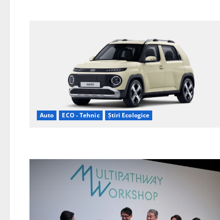
Auto
ECO - Tehnic
Știri Ecologice