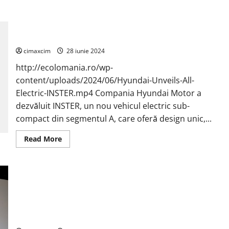
navă
echipată
Hyundai Motor dezvăluie un vehicul electric urban
cu
un
subcompact INSTER din segmentul A, complet electric, cu
motor
până la 355 km autonomie
pe
amoniac
de
cimaxcim
28 iunie 2024
60-
bore
http://ecolomania.ro/wp-
va
fi
content/uploads/2024/06/Hyundai-Unveils-All-
lansată
Electric-INSTER.mp4 Compania Hyundai Motor a
în
curând
dezvăluit INSTER, un nou vehicul electric sub-
compact din segmentul A, care oferă design unic,...
Read
Read More
more
about
Hyundai
Motor
dezvăluie
un
vehicul
Toyota a dezvăluit recent strategia pentru motoarele sale de
electric
urban
generație viitoare, care sunt complet diferite de cele
subcompact
existente.
INSTER
din