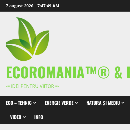
Skip
7 august 2026
7:47:49 AM
to
content
ECOROMANIA™® & 
-= IDEI PENTRU VIITOR =-
ECO – TEHNIC
ENERGIE VERDE
NATURA ȘI MEDIU
VIDEO
INFO