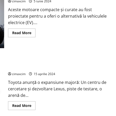
segmentul
cimaxcim
5 iunie 2024
A,
complet
Aceste motoare compacte și curate au fost
electric,
proiectate pentru a oferi o alternativă la vehiculele
cu
până
electrice (EV)....
la
355
km
Read
Read More
autonomie
more
about
Toyota
a
dezvăluit
recent
strategia
Toyota Motor Corp. a declanșat o expansiune masivă, care
pentru
motoarele
include construirea unui nou centru de cercetare
sale
de
cimaxcim
15 aprilie 2024
generație
viitoare,
Toyota anunță o expansiune majoră: Un centru de
care
sunt
cercetare și dezvoltare Lexus, piste de testare, o
complet
diferite
arenă de...
de
cele
existente.
Read
Read More
more
about