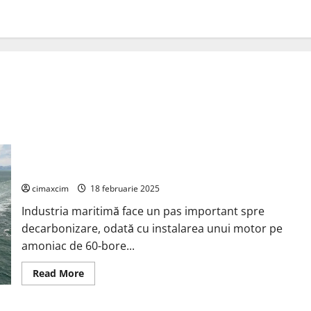
Prima navă echipată cu un motor pe amoniac de 60-bore va
fi lansată în curând
cimaxcim
18 februarie 2025
Industria maritimă face un pas important spre
decarbonizare, odată cu instalarea unui motor pe
amoniac de 60-bore...
Read
Read More
more
about
Prima