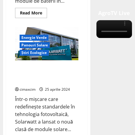
module de baterii în...
AgroTV Live
Read
Read More
more
about
Mazda
construiește
o
Energie Verde
nouă
fabrică
Panouri Solare
de
baterii
Știri Ecologice
în
Japonia
Solarwatt Revolutionează
Industria Fotovoltaică cu Noile
Module de 450 Wp
cimaxcim
25 aprilie 2024
Într-o mișcare care
redefinește standardele în
tehnologia fotovoltaică,
Solarwatt a lansat o nouă
clasă de module solare...