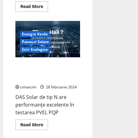
Read
Read More
more
about
Solarwatt
Revolutionează
Industria
Fotovoltaică
Energie Verde
cu
Noile
Panouri Solare
Module
de
Știri Ecologice
450
Wp
Modulul DAS Solar de tip N are
performanțe excelente în
testarea PVEL PQP
cimaxcim
28 februarie 2024
DAS Solar de tip N are
performanțe excelente în
testarea PVEL PQP
Read
Read More
more
about
Modulul