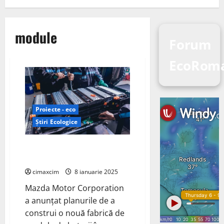
module
Forum
EcoRoma
Proiecte - eco
Știri Ecologice
Mazda construiește o nouă
fabrică de baterii în Japonia
cimaxcim
8 ianuarie 2025
Mazda Motor Corporation
a anunțat planurile de a
construi o nouă fabrică de