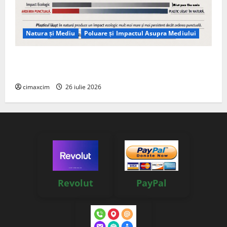
Natura și Mediu
Poluare și Impactul Asupra Mediului
Managementul deșeurilor în România: probleme
reale, soluții și tehnologii noi
cimaxcim
26 iulie 2026
Revolut
PayPal