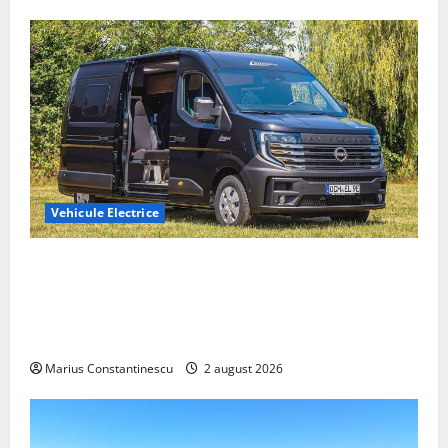
Vehicule Electrice
Interstar‑e Relax: Nissan și Eifelland au creat o
rulotă electrică care folosește bateria de 87 kWh nu
doar pentru tracțiune, ci și pentru încălzire complet
off‑grid
Marius Constantinescu
2 august 2026