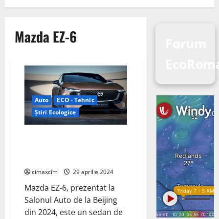
Mazda EZ-6
Forum
EcoRom
Auto
ECO - Tehnic
Știri Ecologice
Mazda în colaborare cu
partenerul chinez Changan
Automobile
cimaxcim
29 aprilie 2024
Mazda EZ-6, prezentat la
Salonul Auto de la Beijing
din 2024, este un sedan de