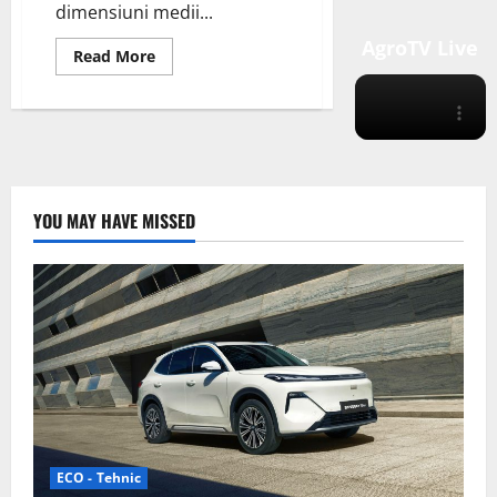
dimensiuni medii...
AgroTV Live
Read
Read More
more
about
Mazda
în
colaborare
cu
partenerul
chinez
Changan
Automobile
YOU MAY HAVE MISSED
ECO - Tehnic