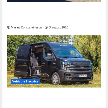
Geely lansează „Thunder”, unul dintre cele mai
compacte și eficiente sisteme de acționare electrică
din lume
Marius Constantinescu
3 august 2026
Vehicule Electrice
Interstar‑e Relax: Nissan și Eifelland au creat o
rulotă electrică care folosește bateria de 87 kWh nu
doar pentru tracțiune, ci și pentru încălzire complet