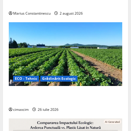
off‑grid
Marius Constantinescu
2 august 2026
ECO - Tehnic
Grădinărit Ecologic
Agricultura Viitorului: Tranziția Ecologică bazată pe
Tehnologie, nu pe Chimicale
cimaxcim
26 iulie 2026