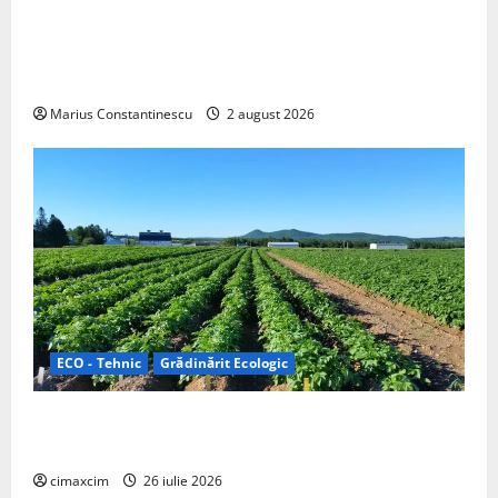
rulotă electrică care folosește bateria de 87 kWh nu
doar pentru tracțiune, ci și pentru încălzire complet
off‑grid
Marius Constantinescu
2 august 2026
ECO - Tehnic
Grădinărit Ecologic
Agricultura Viitorului: Tranziția Ecologică bazată pe
Tehnologie, nu pe Chimicale
cimaxcim
26 iulie 2026