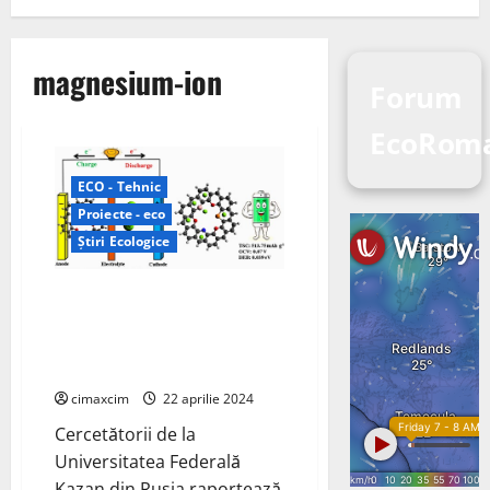
magnesium-ion
Forum
EcoRom
ECO - Tehnic
Proiecte - eco
Știri Ecologice
B/N/P-oxo-triarilmetil co-dopat
ca material anodic robust
pentru bateriile cu ioni de
magneziu
cimaxcim
22 aprilie 2024
Cercetătorii de la
Universitatea Federală
Kazan din Rusia raportează