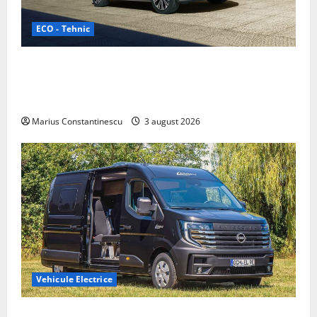
ECO - Tehnic
Geely lansează „Thunder”, unul dintre cele mai
compacte și eficiente sisteme de acționare electrică
din lume
Marius Constantinescu
3 august 2026
Vehicule Electrice
Interstar‑e Relax: Nissan și Eifelland au creat o