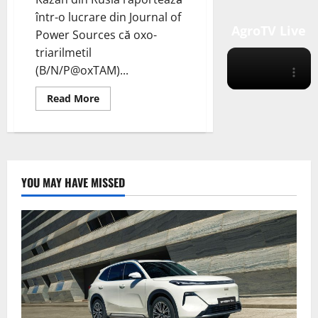
într-o lucrare din Journal of
AgroTV Live
Power Sources că oxo-
triarilmetil
(B/N/P@oxTAM)...
Read
Read More
more
about
B/N/P-
oxo-
triarilmetil
co-
dopat
ca
YOU MAY HAVE MISSED
material
anodic
robust
pentru
bateriile
cu
ioni
de
magneziu