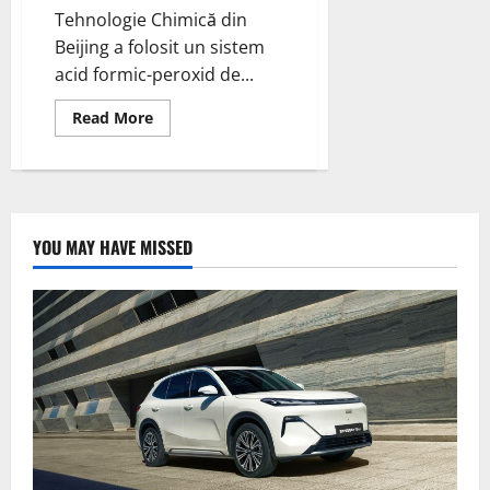
Tehnologie Chimică din
Beijing a folosit un sistem
acid formic-peroxid de...
Read
Read More
more
about
Cercetătorii
dezvoltă
o
metodă
nouă
pentru
YOU MAY HAVE MISSED
recuperarea
selectivă
a
litiului
din
bateriile
uzate
cu
litiu
fier
fosfat