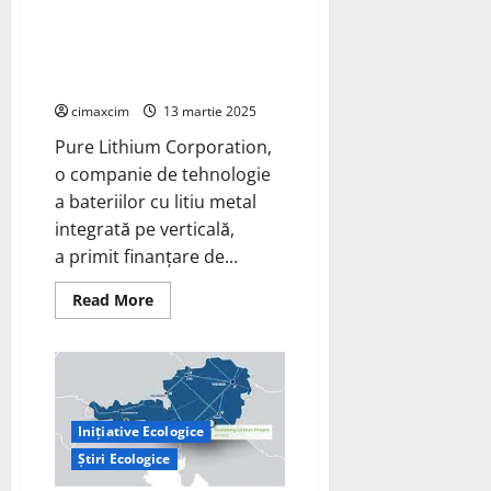
Pure Lithium primește
25
de
finanțare DOE pentru producția
ani.
la scară de anozi metalici Li din
metal litiu reciclat
cimaxcim
13 martie 2025
Pure Lithium Corporation,
o companie de tehnologie
a bateriilor cu litiu metal
integrată pe verticală,
a primit finanțare de...
Read
Read More
more
about
Pure
Lithium
primește
finanțare
DOE
pentru
Inițiative Ecologice
producția
la
Știri Ecologice
scară
de