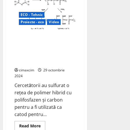
finanțare
de
22,5
ECO - Tehnic
milioane
USD
Proiecte - eco
Video
prin
capitaluri
proprii;
Cercetătorii au sulfurat o rețea
finanțarea
planurilor
de polimer hibrid cu
de
dezvoltare
polifosfazen și carbon pentru a
pentru
fi utilizată ca catod pentru
Groenlanda
și
bateriile Li-S
Austria
proiecte
cimaxcim
29 octombrie
de
2024
pământuri
rare
Cercetătorii au sulfurat o
și
litiu
rețea de polimer hibrid cu
polifosfazen și carbon
pentru a fi utilizată ca
catod pentru...
Read
Read More
more