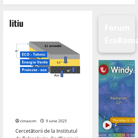
litiu
Forum
EcoRoma
ECO - Tehnic
Energie Verde
Proiecte - eco
Baterie Li-aer, bazată pe un
proces de reacție cu patru
electroni pentru a produce
formarea și descompunerea
oxidului de litiu (Li2O)
cimaxcim
9 iunie 2025
Cercetătorii de la Institutul