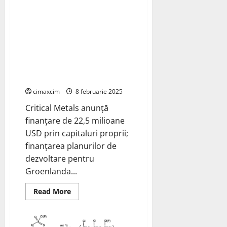
anozi
Critical Metals anunță
metalici
Li
finanțare de 22,5 milioane USD
din
metal
prin capitaluri proprii;
litiu
finanțarea planurilor de
reciclat
dezvoltare pentru Groenlanda și
Austria proiecte de pământuri
rare și litiu
cimaxcim
8 februarie 2025
Critical Metals anunță
finanțare de 22,5 milioane
USD prin capitaluri proprii;
finanțarea planurilor de
dezvoltare pentru
Groenlanda...
Read
Read More
more
about
Critical
Metals
anunță