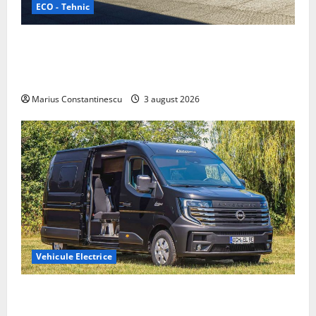
ECO - Tehnic
Geely lansează „Thunder”, unul dintre cele mai
compacte și eficiente sisteme de acționare electrică
din lume
Marius Constantinescu
3 august 2026
Vehicule Electrice
Interstar‑e Relax: Nissan și Eifelland au creat o
rulotă electrică care folosește bateria de 87 kWh nu