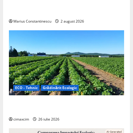
doar pentru tracțiune, ci și pentru încălzire complet
off‑grid
Marius Constantinescu
2 august 2026
ECO - Tehnic
Grădinărit Ecologic
Agricultura Viitorului: Tranziția Ecologică bazată pe
Tehnologie, nu pe Chimicale
cimaxcim
26 iulie 2026