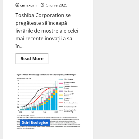
de
litiu
cimaxcim
5 iunie 2025
(Li2O)
Toshiba Corporation se
pregătește să înceapă
livrările de mostre ale celei
mai recente inovații a sa
în...
Read
Read More
more
about
Toshiba
începe
livrările
de
mostre
de
baterie
litiu-
ion
SCiB
Nb;
reîncărcabilă
Știri Ecologice
cu
anod
de
oxid
Cererea globală de litiu este