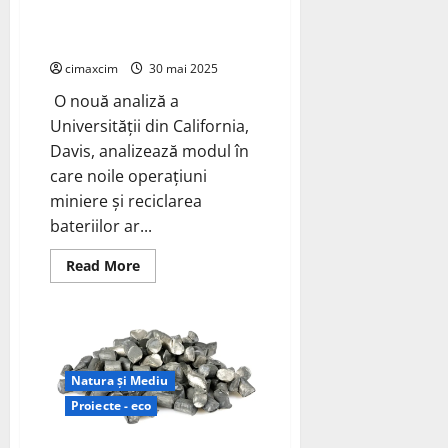
de
așteptată să crească rapid în
titan
și
următorii 25 de ani.
niobiu
cimaxcim
30 mai 2025
O nouă analiză a
Universității din California,
Davis, analizează modul în
care noile operațiuni
miniere și reciclarea
bateriilor ar...
Read
Read More
more
about
Cererea
globală
de
litiu
este
așteptată
Natura și Mediu
să
crească
Proiecte - eco
rapid
în
următorii