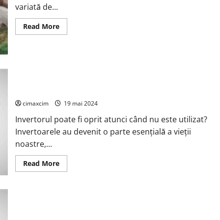
variată de...
Read
Read More
more
about
Bateriile
LiFePO4
–
reprezintă
o
Când să opriți invertorul – Există mai multe situații în care
alegere
excelentă
este oportun să opriți invertorul.
pentru
aplicații
cimaxcim
19 mai 2024
care
necesită
Invertorul poate fi oprit atunci când nu este utilizat?
siguranță,
durabilitate
Invertoarele au devenit o parte esențială a vieții
și
performanță
noastre,...
constantă.
Read
Read More
more
about
Când
să
opriți
invertorul
Bateriile LiFePO4: Utilizări Principale și Avantaje
–
Există