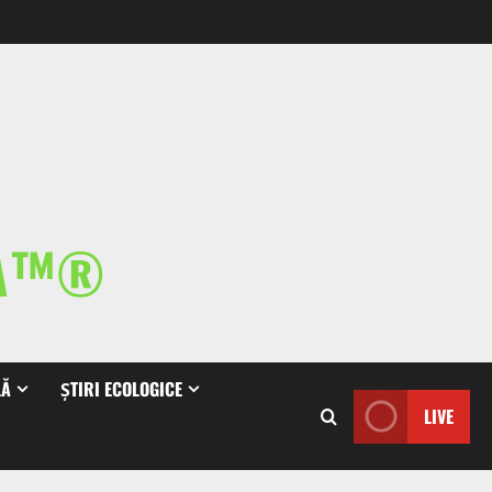
IA™®
LĂ
ȘTIRI ECOLOGICE
LIVE