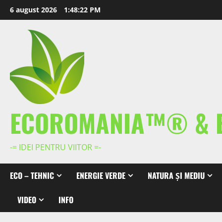
Skip
6 august 2026
1:48:22 PM
to
content
ECOROMANIA™® & 
-= IDEI PENTRU VIITOR =-
ECO – TEHNIC
ENERGIE VERDE
NATURA ȘI MEDIU
VIDEO
INFO