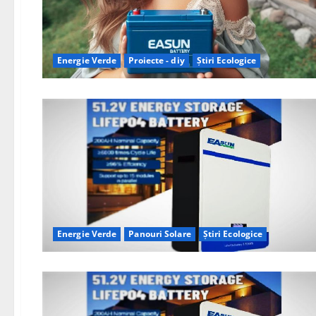
Energie Verde
Proiecte - diy
Știri Ecologice
Energie Verde
Panouri Solare
Știri Ecologice