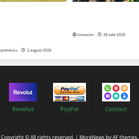
Relax: Nissan și Eifelland au
Agricultura Viitorului: Tranzi
otă electrică care folosește
Ecologică bazată pe Tehnolog
87 kWh nu doar pentru
Chimicale
i și pentru încălzire complet
cimaxcim
26 iulie 2026
tantinescu
2 august 2026
Revolut
PayPal
Contact
Copyright © All rights reserved.
|
MoreNews
by AF themes.