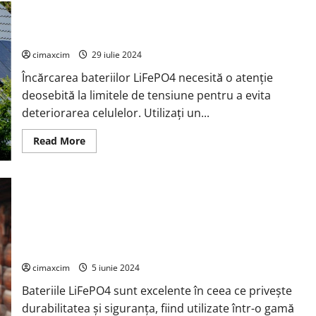
Complet:
Alegerea
Ghid esențial pentru întreținerea bateriilor LiFePO4: 6
Capacității
Bateriilor
practici esențiale pentru eficiență și durabilitate
(Li-
Ion
cimaxcim
29 iulie 2024
și
LiFePO4)
Încărcarea bateriilor LiFePO4 necesită o atenție
pentru
Invertoare
deosebită la limitele de tensiune pentru a evita
(PWM
&
deteriorarea celulelor. Utilizați un...
MPPT)
Read
Read More
more
about
Ghid
esențial
pentru
întreținerea
bateriilor
Bateriile LiFePO4 – reprezintă o alegere excelentă pentru
LiFePO4:
6
aplicații care necesită siguranță, durabilitate și
practici
performanță constantă.
esențiale
pentru
cimaxcim
5 iunie 2024
eficiență
și
durabilitate
Bateriile LiFePO4 sunt excelente în ceea ce privește
durabilitatea și siguranța, fiind utilizate într-o gamă