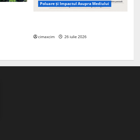
Poluare și Impactul Asupra Mediului
ția
ie, nu pe
Managementul deșeurilor în România:
probleme reale, soluții și tehnologii noi
cimaxcim
26 iulie 2026