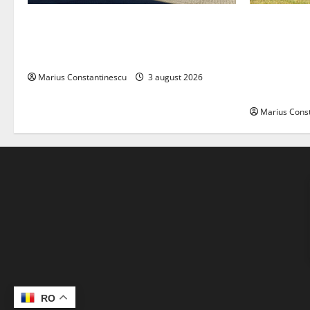
Geely lansează „Thunder”, unul dintre
Interstar‑e 
cele mai compacte și eficiente sisteme
creat o rul
de acționare electrică din lume
bateria de 
tracțiune, c
Marius Constantinescu
3 august 2026
off‑grid
Marius Cons
RO