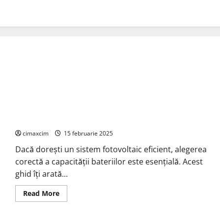
Ghid Complet: Alegerea Capacității Bateriilor (Li-Ion și
LiFePO4) pentru Invertoare (PWM & MPPT)
cimaxcim
15 februarie 2025
Dacă dorești un sistem fotovoltaic eficient, alegerea
corectă a capacității bateriilor este esențială. Acest
ghid îți arată...
Read
Read More
more
about
Ghid