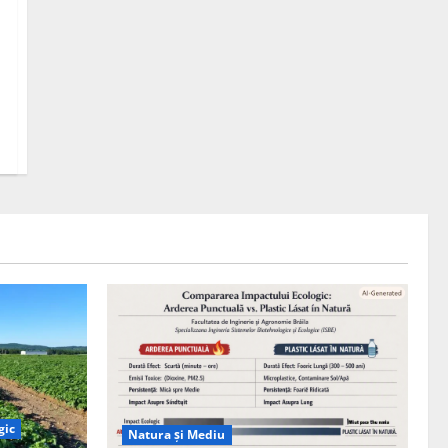
gic
Natura și Mediu