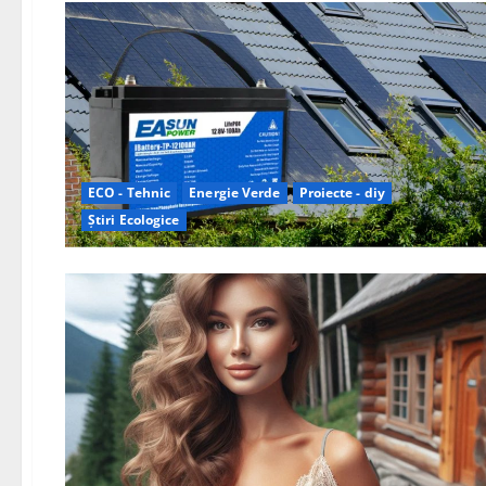
ECO - Tehnic
Energie Verde
Proiecte - diy
Știri Ecologice