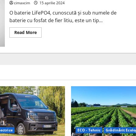
mai
cimaxcim
15 aprilie 2024
multe
situații
O baterie LiFePO4, cunoscută și sub numele de
în
care
baterie cu fosfat de fier litiu, este un tip...
este
oportun
Read
Read More
să
more
opriți
about
invertorul.
Bateriile
LiFePO4:
Utilizări
Principale
și
Avantaje
ectrice
ECO - Tehnic
Grădinărit Ecolo