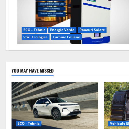
ECO - Tehnic
Energie Verde
Panouri Solare
Știri Ecologice
Turbine Eoliene
YOU MAY HAVE MISSED
ECO - Tehnic
Vehicule El