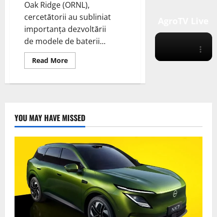
Oak Ridge (ORNL),
cercetătorii au subliniat
AgroTV Live
importanța dezvoltării
de modele de baterii...
Read
Read More
more
about
Studiu
ORNL
Evidențiază
Nevoia
de
Modele
YOU MAY HAVE MISSED
de
Baterii
Personalizate
pentru
Aplicațiile
eVTOL