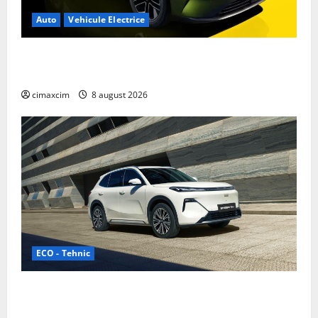
Auto
Vehicule Electrice
Nissan NX7: SUV-ul electrificat accesibil care extinde
gama Nissan în China
cimaxcim
8 august 2026
ECO - Tehnic
Geely lansează „Thunder”, unul dintre cele mai
compacte și eficiente sisteme de acționare electrică