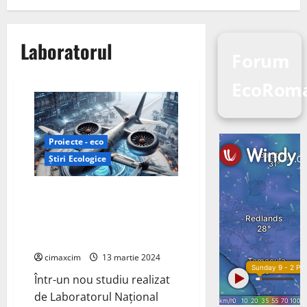
Laboratorul
Forum
EcoRom
Proiecte - eco
Știri Ecologice
Studiu ORNL Evidențiază Nevoia
de Modele de Baterii
Personalizate pentru Aplicațiile
eVTOL
cimaxcim
13 martie 2024
Într-un nou studiu realizat
de Laboratorul Național