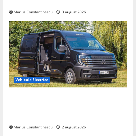
din lume
Marius Constantinescu
3 august 2026
Vehicule Electrice
Interstar‑e Relax: Nissan și Eifelland au creat o
rulotă electrică care folosește bateria de 87 kWh nu
doar pentru tracțiune, ci și pentru încălzire complet
off‑grid
Marius Constantinescu
2 august 2026