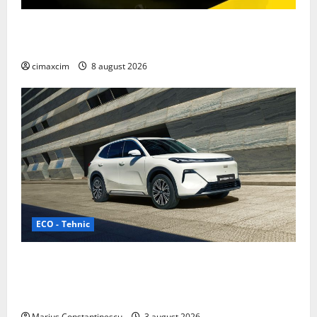
Nissan NX7: SUV-ul electrificat accesibil care extinde
gama Nissan în China
cimaxcim
8 august 2026
ECO - Tehnic
Geely lansează „Thunder”, unul dintre cele mai
compacte și eficiente sisteme de acționare electrică
din lume
Marius Constantinescu
3 august 2026