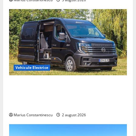
Vehicule Electrice
Interstar‑e Relax: Nissan și Eifelland au creat o
rulotă electrică care folosește bateria de 87 kWh nu
doar pentru tracțiune, ci și pentru încălzire complet
off‑grid
Marius Constantinescu
2 august 2026