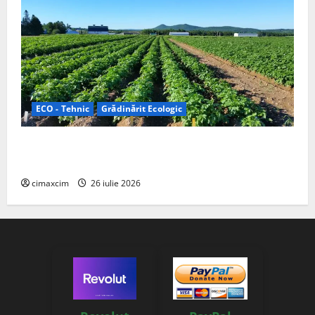
ECO - Tehnic
Grădinărit Ecologic
Agricultura Viitorului: Tranziția Ecologică bazată pe
Tehnologie, nu pe Chimicale
cimaxcim
26 iulie 2026