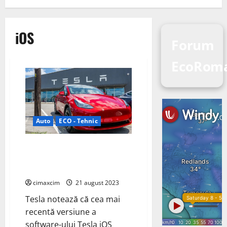
iOS
Forum
EcoRom
Auto
ECO - Tehnic
Aplicația Tesla pentru iPhone
vă poate controla acum mașina
prin Siri
cimaxcim
21 august 2023
Tesla notează că cea mai
recentă versiune a
software-ului Tesla iOS