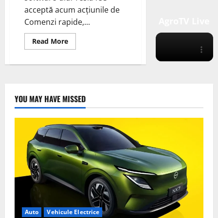
acceptă acum acțiunile de
AgroTV Live
Comenzi rapide,...
Read
Read More
more
about
Aplicația
Tesla
pentru
iPhone
vă
poate
YOU MAY HAVE MISSED
controla
acum
mașina
prin
Siri
Auto
Vehicule Electrice