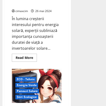
Eficiența Energetică
cimaxcim
26 mai 2024
În lumina creșterii
interesului pentru energia
solară, experții subliniază
importanța cunoașterii
duratei de viață a
invertoarelor solare...
Read
Read More
more
about
Durata
de
Viață
a
ECO - Tehnic
Invertoarelor
Solare
Energie Verde
–
Un
Panouri Solare
Factor
Știri Ecologice
Cheie
în
Eficiența