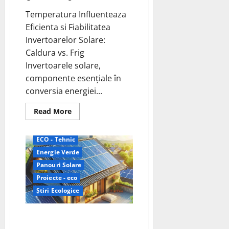
Temperatura Influenteaza
Eficienta si Fiabilitatea
Invertoarelor Solare:
Caldura vs. Frig
Invertoarele solare,
componente esențiale în
conversia energiei...
Read
Read More
more
about
Temperatura
Influenteaza
ECO - Tehnic
Eficienta
Energie Verde
si
Fiabilitatea
Panouri Solare
Invertoarelor
Solare
Proiecte - eco
–
Protejarea
Știri Ecologice
Invertoarelor
Solare
de
Durata de Viață a Invertoarelor
Temperaturi
Extreme
Solare – Un Factor Cheie în