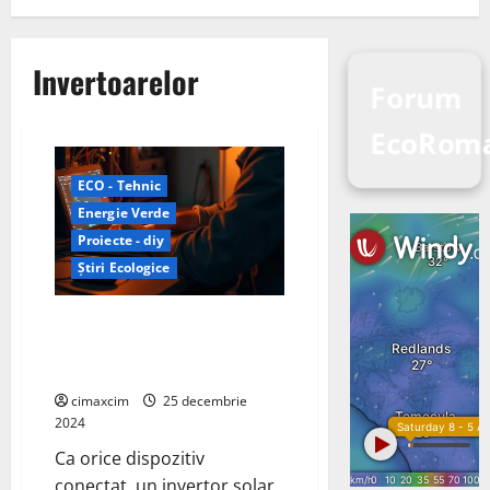
Invertoarelor
Forum
EcoRoma
ECO - Tehnic
Energie Verde
Proiecte - diy
Știri Ecologice
Vulnerabilitățile invertoarelor
solare conectate la internet,
cum să le protejăm.
cimaxcim
25 decembrie
2024
Ca orice dispozitiv
conectat, un invertor solar