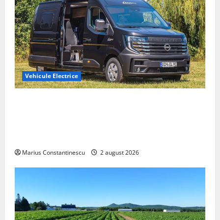
Vehicule Electrice
Interstar‑e Relax: Nissan și Eifelland au creat o
rulotă electrică care folosește bateria de 87 kWh nu
doar pentru tracțiune, ci și pentru încălzire complet
off‑grid
Marius Constantinescu
2 august 2026