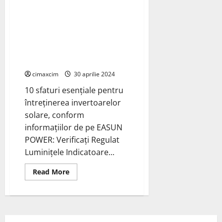
Energetică
Întreținerea Invertoarelor
Solare: 10 sfaturi esențiale
pentru întreținerea
invertoarelor solare, conform
informațiilor de pe EASUN
POWER
cimaxcim
30 aprilie 2024
10 sfaturi esențiale pentru
întreținerea invertoarelor
solare, conform
informațiilor de pe EASUN
POWER: Verificați Regulat
Luminițele Indicatoare...
Read
Read More
more
about
Întreținerea
Invertoarelor
Solare:
10
sfaturi