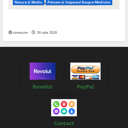
Natura și Mediu
Poluare și Impactul Asupra Mediului
Managementul deșeurilor în România: probleme
reale, soluții și tehnologii noi
cimaxcim
26 iulie 2026
Revolut
PayPal
Contact