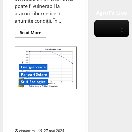
poate fi vulnerabil la
AgroTV Live
atacuri cibernetice în
anumite condiții. În...
Read
Read More
more
about
Vulnerabilitățile
invertoarelor
solare
conectate
la
internet,
Energie Verde
cum
să
Panouri Solare
le
protejăm.
Știri Ecologice
Temperatura Influenteaza
Eficienta si Fiabilitatea
Invertoarelor Solare –
Protejarea Invertoarelor Solare
de Temperaturi Extreme
cimaxcim
27 mai 2024