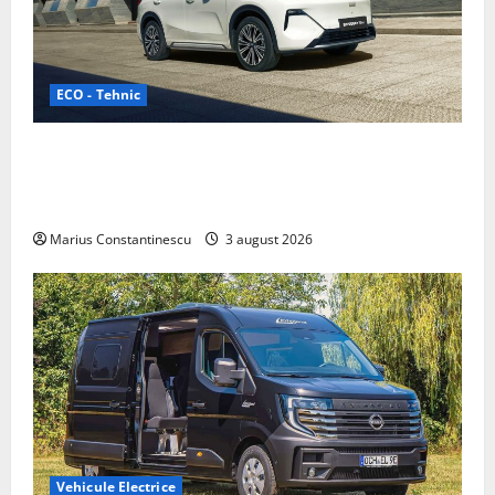
ECO - Tehnic
Geely lansează „Thunder”, unul dintre cele mai
compacte și eficiente sisteme de acționare electrică
din lume
Marius Constantinescu
3 august 2026
Vehicule Electrice