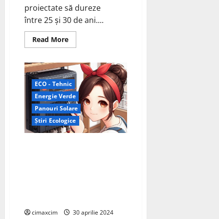
proiectate să dureze
între 25 și 30 de ani....
Read
Read More
more
about
Întreținerea
Panourilor
Fotovoltaice
–
ECO - Tehnic
Ghid
Complet:
Energie Verde
Panouri Solare
Știri Ecologice
Întreținerea Invertoarelor
Solare: 10 sfaturi esențiale
pentru întreținerea
invertoarelor solare, conform
informațiilor de pe EASUN
POWER
cimaxcim
30 aprilie 2024