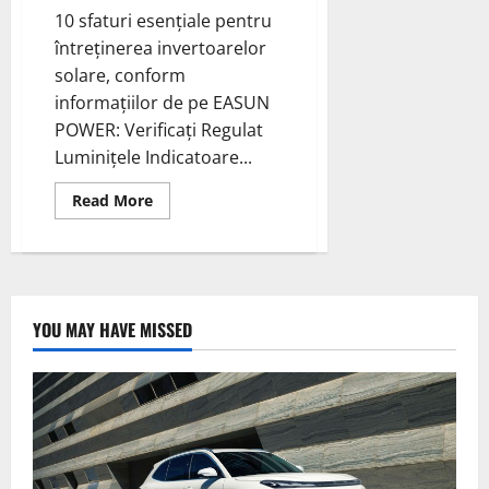
10 sfaturi esențiale pentru
întreținerea invertoarelor
solare, conform
informațiilor de pe EASUN
POWER: Verificați Regulat
Luminițele Indicatoare...
Read
Read More
more
about
Întreținerea
Invertoarelor
Solare:
10
sfaturi
esențiale
YOU MAY HAVE MISSED
pentru
întreținerea
invertoarelor
solare,
conform
informațiilor
de
pe
EASUN
POWER