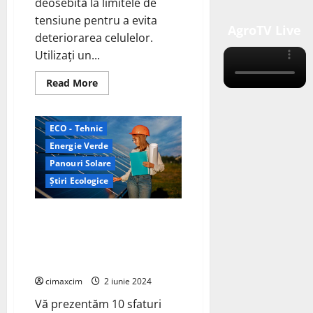
deosebită la limitele de
tensiune pentru a evita
AgroTV Live
deteriorarea celulelor.
Utilizați un...
Read
Read More
more
about
Ghid
esențial
ECO - Tehnic
pentru
întreținerea
Energie Verde
bateriilor
LiFePO4:
Panouri Solare
6
practici
Știri Ecologice
esențiale
pentru
eficiență
Întreținerea Invertorului Solar:
și
durabilitate
10 Sfaturi Esențiale –
Verificarea eficienței
invertorului solar
cimaxcim
2 iunie 2024
Vă prezentăm 10 sfaturi