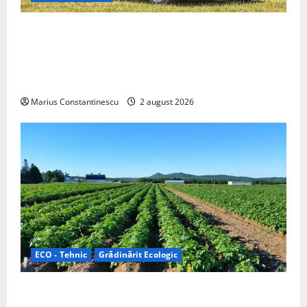
Interstar‑e Relax: Nissan și Eifelland au creat o
rulotă electrică care folosește bateria de 87 kWh nu
doar pentru tracțiune, ci și pentru încălzire complet
off‑grid
Marius Constantinescu
2 august 2026
ECO - Tehnic
Grădinărit Ecologic
Agricultura Viitorului: Tranziția Ecologică bazată pe