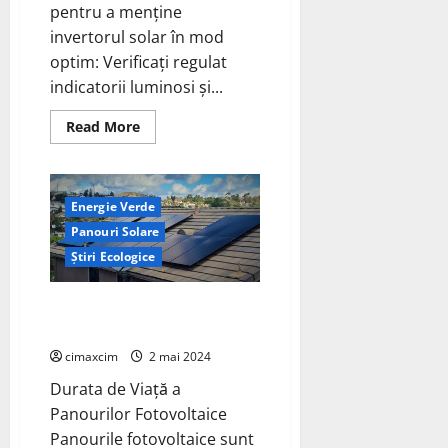
pentru a menține
invertorul solar în mod
optim: Verificați regulat
indicatorii luminosi și...
Read
Read More
more
about
Întreținerea
Invertorului
Solar:
Energie Verde
10
Sfaturi
Panouri Solare
Esențiale
–
Știri Ecologice
Verificarea
eficienței
invertorului
Întreținerea Panourilor
solar
Fotovoltaice – Ghid Complet:
cimaxcim
2 mai 2024
Durata de Viață a
Panourilor Fotovoltaice
Panourile fotovoltaice sunt