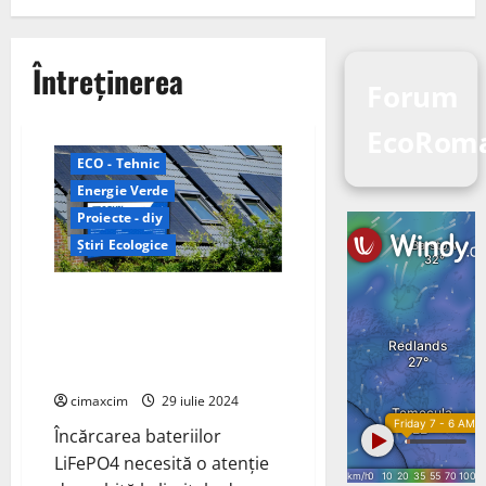
Întreținerea
Forum
EcoRoma
ECO - Tehnic
Energie Verde
Proiecte - diy
Știri Ecologice
Ghid esențial pentru
întreținerea bateriilor LiFePO4:
6 practici esențiale pentru
eficiență și durabilitate
cimaxcim
29 iulie 2024
Încărcarea bateriilor
LiFePO4 necesită o atenție