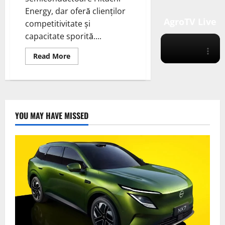
Energy, dar oferă clienților
AgroTV Live
competitivitate și
capacitate sporită....
Read
Read More
more
about
Hitachi
Energy
a
realizat
o
descoperire
YOU MAY HAVE MISSED
în
tehnologia
sa,
semiconductor
de
putere
IGBT