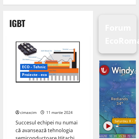
IGBT
Forum
EcoRom
ECO - Tehnic
Proiecte - eco
Hitachi Energy a realizat o
descoperire în tehnologia sa,
semiconductor de putere IGBT
cimaxcim
11 martie 2024
Succesul echipei nu numai
că avansează tehnologia
semiconductoare Hitachi