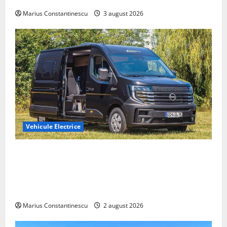
Marius Constantinescu
3 august 2026
Vehicule Electrice
Interstar‑e Relax: Nissan și Eifelland au creat o
rulotă electrică care folosește bateria de 87 kWh nu
doar pentru tracțiune, ci și pentru încălzire complet
off‑grid
Marius Constantinescu
2 august 2026