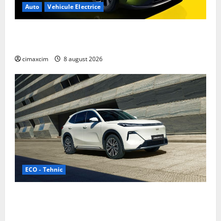
Auto
Vehicule Electrice
Nissan NX7: SUV-ul electrificat accesibil care extinde
gama Nissan în China
cimaxcim
8 august 2026
ECO - Tehnic
Geely lansează „Thunder”, unul dintre cele mai
compacte și eficiente sisteme de acționare electrică
din lume