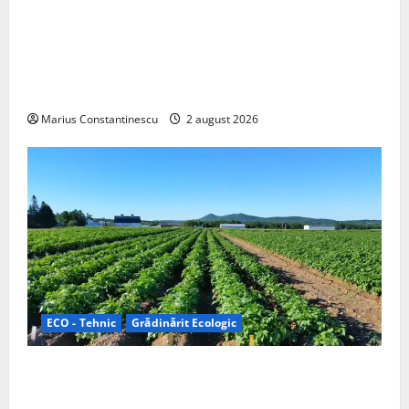
Interstar‑e Relax: Nissan și Eifelland au creat o
rulotă electrică care folosește bateria de 87 kWh nu
doar pentru tracțiune, ci și pentru încălzire complet
off‑grid
Marius Constantinescu
2 august 2026
ECO - Tehnic
Grădinărit Ecologic
Agricultura Viitorului: Tranziția Ecologică bazată pe
Tehnologie, nu pe Chimicale