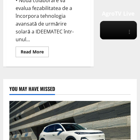
• Noua colaborare va
evalua fezabilitatea de a
AgroTV Live
încorpora tehnologia
avansată de urmărire
solară a IDEEMATEC într-
unul...
Read
Read More
more
about
CWP
Global
și
IDEEMATEC
semnează
un
YOU MAY HAVE MISSED
acord
pentru
a
explora
integrarea
noii
tehnologii
de
urmărire
solară
pentru
AMAN