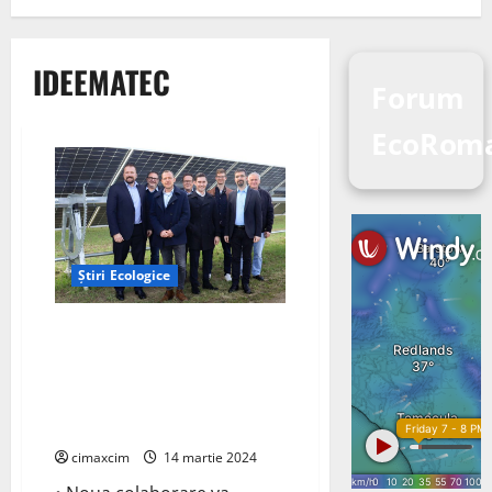
IDEEMATEC
Forum
EcoRoma
Știri Ecologice
CWP Global și IDEEMATEC
semnează un acord pentru a
explora integrarea noii
tehnologii de urmărire solară
pentru AMAN
cimaxcim
14 martie 2024