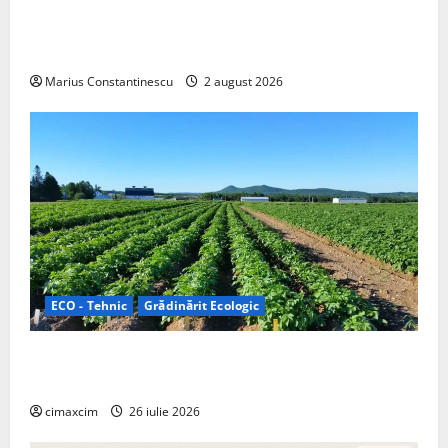
rulotă electrică care folosește bateria de 87 kWh nu
doar pentru tracțiune, ci și pentru încălzire complet
off‑grid
Marius Constantinescu
2 august 2026
ECO - Tehnic
Grădinărit Ecologic
Agricultura Viitorului: Tranziția Ecologică bazată pe
Tehnologie, nu pe Chimicale
cimaxcim
26 iulie 2026