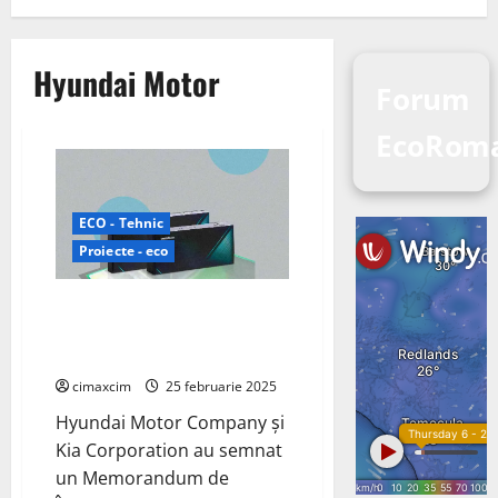
Hyundai Motor
Forum
EcoRom
ECO - Tehnic
Proiecte - eco
Hyundai, Kia și Samsung SDI
colaborează pentru dezvoltarea
bateriilor destinate roboților
cimaxcim
25 februarie 2025
Hyundai Motor Company și
Kia Corporation au semnat
un Memorandum de