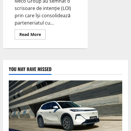
Iveco Group au semnat o
scrisoare de intenție (LOI)
prin care își consolidează
parteneriatul cu...
Read
Read More
more
about
Hyundai
Motor
și
Iveco
Group
își
YOU MAY HAVE MISSED
extind
parteneriatul
pentru
a
explora
sinergiile
pentru
camioanele
electrice
grele
de
pe
piețele
europene