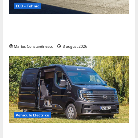
ECO - Tehnic
Geely lansează „Thunder”, unul dintre cele mai
compacte și eficiente sisteme de acționare electrică
din lume
Marius Constantinescu
3 august 2026
Vehicule Electrice
Interstar‑e Relax: Nissan și Eifelland au creat o