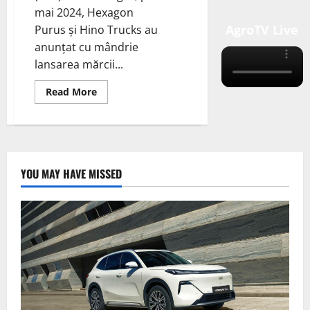
mai 2024, Hexagon
AgroTV Live
Purus și Hino Trucks au
anunțat cu mândrie
lansarea mărcii...
Read
Read More
more
about
Hexagon
Purus
și
Hino
Trucks
au
YOU MAY HAVE MISSED
anunțat
cu
mândrie
lansarea
mărcii
de
camioane
cu
emisii
zero,
Tern