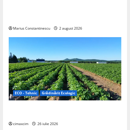
rulotă electrică care folosește bateria de 87 kWh nu
doar pentru tracțiune, ci și pentru încălzire complet
off‑grid
Marius Constantinescu
2 august 2026
ECO - Tehnic
Grădinărit Ecologic
Agricultura Viitorului: Tranziția Ecologică bazată pe
Tehnologie, nu pe Chimicale
cimaxcim
26 iulie 2026