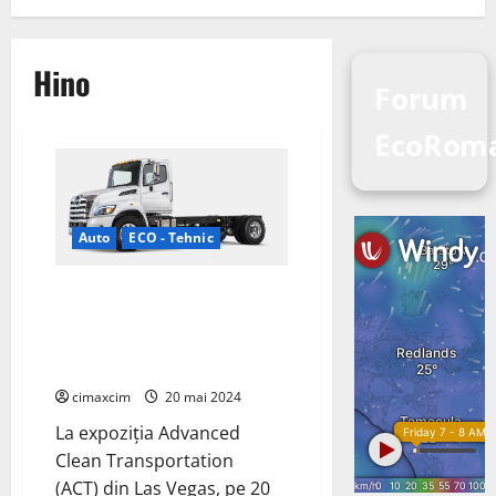
Hino
Forum
EcoRom
Auto
ECO - Tehnic
Hexagon Purus și Hino Trucks
au anunțat cu mândrie lansarea
mărcii de camioane cu emisii
zero, Tern
cimaxcim
20 mai 2024
La expoziția Advanced
Clean Transportation
(ACT) din Las Vegas, pe 20