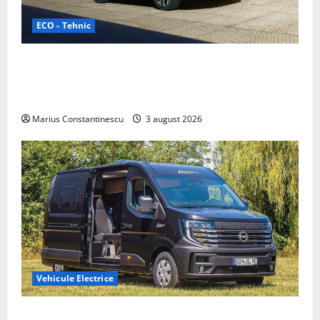
ECO - Tehnic
Geely lansează „Thunder”, unul dintre cele mai
compacte și eficiente sisteme de acționare electrică
din lume
Marius Constantinescu
3 august 2026
Vehicule Electrice
Interstar‑e Relax: Nissan și Eifelland au creat o