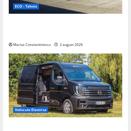
ECO - Tehnic
Geely lansează „Thunder”, unul dintre cele mai
compacte și eficiente sisteme de acționare electrică
din lume
Marius Constantinescu
3 august 2026
Vehicule Electrice
Interstar‑e Relax: Nissan și Eifelland au creat o