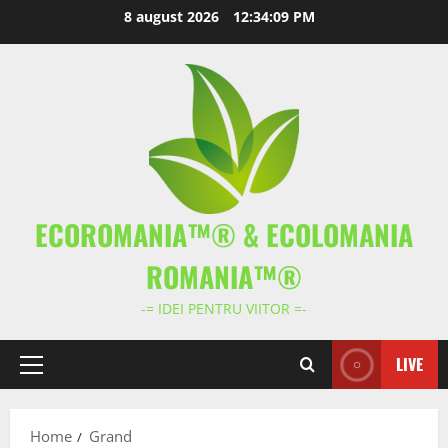
Skip
8 august 2026
12:34:10 PM
to
content
ECOROMANIA™® & ECOLOMANIA
ROMANIA™®
-= IDEI PENTRU VIITOR =-
LIVE
Primary
Menu
Home
Grand