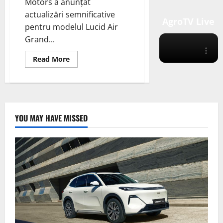
Motors a anunțat
actualizări semnificative
AgroTV Live
pentru modelul Lucid Air
Grand...
Read
Read More
more
about
Lucid
Air
Grand
Touring
2024:
Încărcare
YOU MAY HAVE MISSED
cu
Până
la
30%
Mai
Rapidă