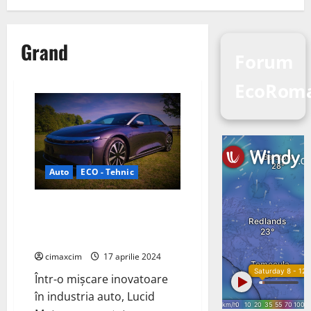
Grand
Forum
EcoRoma
Auto
ECO - Tehnic
Lucid Air Grand Touring 2024:
Încărcare cu Până la 30% Mai
Rapidă
cimaxcim
17 aprilie 2024
Într-o mișcare inovatoare
în industria auto, Lucid