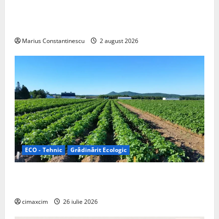
rulotă electrică care folosește bateria de 87 kWh nu
doar pentru tracțiune, ci și pentru încălzire complet
off‑grid
Marius Constantinescu
2 august 2026
ECO - Tehnic
Grădinărit Ecologic
Agricultura Viitorului: Tranziția Ecologică bazată pe
Tehnologie, nu pe Chimicale
cimaxcim
26 iulie 2026